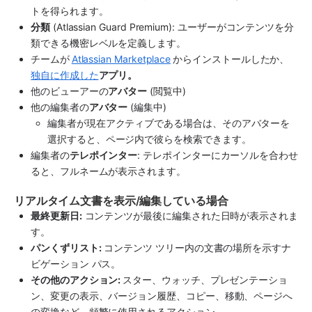
トを得られます。
分類
 (Atlassian Guard Premium): ユーザーがコンテンツを分
類できる機密レベルを定義します。
チームが
Atlassian Marketplace
からインストールした
か、
独自に作成した
アプリ
。
他のビューアーの
アバター
 (閲覧中) 
他の編集者の
アバター
 (編集中)
編集者が現在アクティブである場合は、そのアバターを
選択すると、ページ内で彼らを検索できます。 
編集者の
テレポインター
: テレポインターにカーソルを合わせ
ると、フルネームが表示されます。
リアルタイム文書を表示/編集している場合
最終更新日:
 コンテンツが最後に編集された日時が表示されま
す。
パンくずリスト:
 コンテンツ ツリー内の文書の場所を示すナ
ビゲーション パス。
その他のアクション: 
スター、ウォッチ、プレゼンテーショ
ン、変更の表示、バージョン履歴、コピー、移動、ページへ
の変換など、頻繁に使用されるアクション。