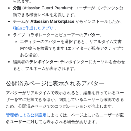
られます。
分類
 (Atlassian Guard Premium): ユーザーがコンテンツを分
類できる機密レベルを定義します。
チームが 
Atlassian Marketplace
 からインストールしたか、
独自に作成した
アプリ
 。
ライブ コラボレーターとビューアーの
アバター
。
エディターのアバターを選択すると、リアルタイム文書
内で彼らを検索できます (エディターが現在アクティブで
ある場合)。
編集者の
テレポインター
: テレポインターにカーソルを合わせ
ると、フルネームが表示されます。
公開済みページに表示されるアバター
アバターがリアルタイムで表示されると、編集を行っているユー
ザーを常に把握できるほか、閲覧しているユーザーも確認できる
ため、公開済みページでのコラボレーションが向上します。
管理者による公開設定
によっては、ページ上にいるユーザーが匿
名ユーザーに対しても表示される場合があります。