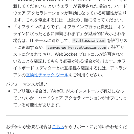
新してください)」というエラーが表示された場合は、ハード
ウェア アクセラレーションが無効になっている可能性があり
ます。これを修正するには、上記の手順に従ってください。
「オフラインのようです。オフラインで行った変更は、オン
ラインに戻ったときに同期されます」が継続的に表示される
場合は、IT チームに連絡して、
 を許可リス
*.atlassian.com
トに追加するか、
 が許可リ
canvas-workers.atlassian.com
ストに含まれており、WebSocket プロトコルが許可されて
いることを確認してもらう必要がある場合があります。ホワ
イトボード エディターとの互換性を確認するには、アトラシ
アンの
互換性チェック ツール
をご利用ください。
パフォーマンスが遅い
アプリ遅い場合は、WebGL が未インストールで有効になっ
ていないか、ハードウェア アクセラレーションがオフになっ
ている可能性があります。
お手伝いが必要な場合は
こちら
からサポートにお問い合わせくだ
さい。