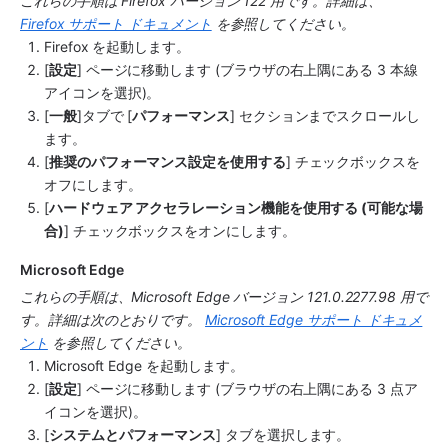
これらの手順は Firefox バージョン 122 用です。詳細は、 
Firefox サポート ドキュメント
 を参照してください。
Firefox を起動します。
[
設定
] ページに移動します (ブラウザの右上隅にある 3 本線
アイコンを選択)。
[
一般
]タブで [
パフォーマンス
] セクションまでスクロールし
ます。
[
推奨のパフォーマンス設定を使用する
] チェックボックスを
オフにします。
[
ハードウェア アクセラレーション機能を使用する (可能な場
合)
] チェックボックスをオンにします。
Microsoft Edge
これらの手順は、Microsoft Edge バージョン 121.0.2277.98 用で
す。詳細は次のとおりです。 
Microsoft Edge サポート ドキュメ
ント
 を参照してください。
Microsoft Edge を起動します。
[
設定
] ページに移動します (ブラウザの右上隅にある 3 点ア
イコンを選択)。
[
システムとパフォーマンス
] タブを選択します。