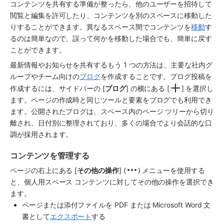
コンテンツを共有する準備が整ったら、他のユーザーを招待して
閲覧と編集を許可したり、コンテンツを別のスペースに移動した
りすることができます。異なるスペース間でコンテンツを
移動
す
るのは簡単なので、誤って何かを移動した場合でも、簡単に戻す
ことができます。 
最新情報やお知らせを共有するもう 1 つの方法は、主要な社内グ
ループやチーム向けの
ブログ
を作成することです。ブログ投稿を
作成するには、
サイドバー
の [
ブログ
] の横にある [
]
を選択し
ます。ページの作成時と同じツールと要素をブログでも利用でき
ます。公開されたブログは、スペース内のページ ツリーから切り
離され、日付別に整理されており、多くの場合でより会話的な口
調が採用されます。 
コンテンツを管理する
ページの右上にある [
その他の操作
] (
) メニューを使用する
と、個人用スペース コンテンツに対してその他の操作を選択でき
ます。 
ページまたは添付ファイルを PDF または Microsoft Word 文
書として
エクスポート
する