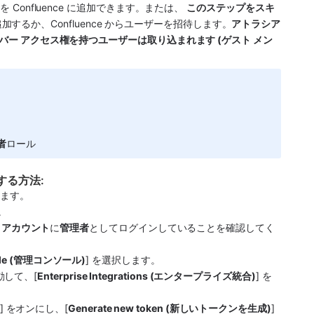
Confluence に追加できます。または、 
このステップをスキ
加するか、Confluence からユーザーを招待します。
アトラシア
ンバー アクセス権を持つユーザーは取り込まれます (ゲスト メン
者
ロール
成する方法:
します。
。
se アカウント
に
管理者
としてログインしていることを確認してく
ole (管理コンソール)
] を選択します。
動して、[
Enterprise Integrations (エンタープライズ統合)
] を
] をオンにし、[
Generate new token (新しいトークンを生成)
] 