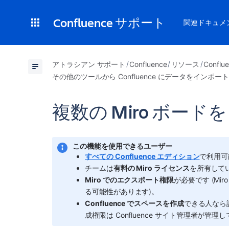
Confluence サポート
関連ドキュメ
アトラシアン サポート
Confluence
リソース
Confl
その他のツールから Confluence にデータをインポー
複数の Miro ボードを
この機能を使用できるユーザー
すべての Confluence エディション
で利用可
チームは
有料の Miro ライセンス
を所有してい
Miro での
エクスポート権限
が必要です (M
る可能性があります)。
Confluence でスペースを作成
できる人なら誰
成権限は Confluence サイト管理者が管理