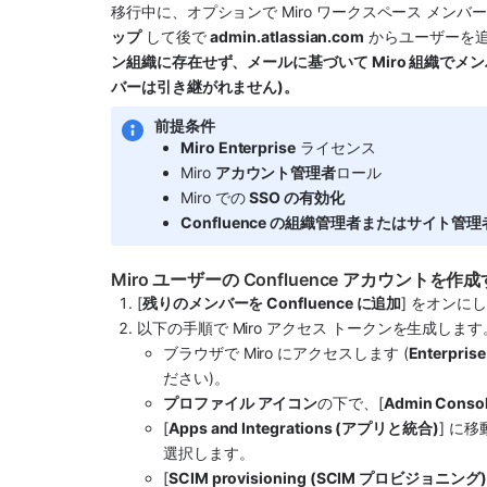
移行中に、オプションで Miro ワークスペース メンバーを 
ップ
 して後で 
admin.atlassian.com
 からユーザーを追
ン組織に存在せず、メールに基づいて Miro 組織でメ
バーは引き継がれません)。
前提条件
Miro Enterprise
 ライセンス
Miro 
アカウント管理者
ロール
Miro での 
SSO の有効化
Confluence の組織管理者またはサイト管理
Miro ユーザーの Confluence アカウントを作
[
残りのメンバーを Confluence に追加
] をオンに
以下の手順で Miro アクセス トークンを生成します
ブラウザで Miro にアクセスします (
Enterpri
ださい)。
プロファイル アイコン
の下で、[
Admin Cons
[
Apps and Integrations (アプリと統合)
] に移
選択します。
[
SCIM provisioning (SCIM プロビジョニング)