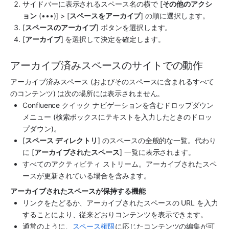
サイドバーに表示されるスペース名の横で [
その他のアクシ
ョン
 (•••)] > [
スペースをアーカイブ
] の順に選択します。
[
スペースのアーカイブ
] ボタンを選択します。
[
アーカイブ
] を選択して決定を確定します。
アーカイブ済みスペースのサイトでの動作
アーカイブ済みスペース (およびそのスペースに含まれるすべて
のコンテンツ) は次の場所には表示されません。
Confluence クイック ナビゲーションを含むドロップダウン 
メニュー (検索ボックスにテキストを入力したときのドロッ
プダウン)。
[
スペース ディレクトリ
] のスペースの全般的な一覧。代わり
に [
アーカイブされたスペース
] 一覧に表示されます。 
すべてのアクティビティ ストリーム。アーカイブされたスペ
ースが更新されている場合を含みます。
アーカイブされたスペースが保持する機能
リンクをたどるか、アーカイブされたスペースの URL を入力
することにより、従来どおりコンテンツを表示できます。 
通常のように、
スペース権限
に応じたコンテンツの編集が可