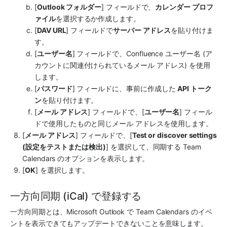
[
Outlook フォルダー
] フィールドで、
カレンダー プロフ
ァイル
を選択するか作成します。
[
DAV URL
] フィールドで
サーバー アドレス
を貼り付けま
す。
[
ユーザー名
] フィールドで、Confluence ユーザー名 (ア
カウントに関連付けられているメール アドレス) を使用
します。
[
パスワード
] フィールドに、事前に作成した 
API トーク
ン
を貼り付けます。
[
メール アドレス
] フィールドで、[
ユーザー名
] フィール
ドで使用したものと同じメール アドレスを使用します。
[
メール アドレス
] フィールドで、[
Test or discover settings 
(設定をテストまたは検出)
] を選択して、同期する Team 
Calendars のオプションを表示します。
[
OK
] を選択します。
一方向同期 (iCal) で登録する
一方向同期とは、Microsoft Outlook で Team Calendars のイベ
ントを表示できてもアップデートできないことを意味します。 