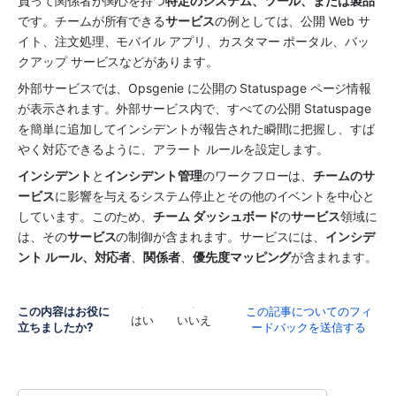
負って関係者が関心を持つ
特定のシステム、ツール、または製品
です。チームが所有できる
サービス
の例としては、公開 Web サ
イト、注文処理、モバイル アプリ、カスタマー ポータル、バッ
クアップ サービスなどがあります。
外部サービスでは、Opsgenie に公開の Statuspage ページ情報
が表示されます。外部サービス内で、すべての公開 Statuspage 
を簡単に追加してインシデントが報告された瞬間に把握し、すば
やく対応できるように、アラート ルールを設定します。
インシデント
と
インシデント管理
のワークフローは、
チームのサ
ービス
に影響を与えるシステム停止とその他のイベントを中心と
しています。このため、
チーム ダッシュボード
の
サービス
領域に
は、その
サービス
の制御が含まれます。サービスには、
インシデ
ント ルール、対応者
、
関係者
、
優先度マッピング
が含まれます。
この内容はお役に
この記事についてのフィ
はい
いいえ
立ちましたか?
ードバックを送信する