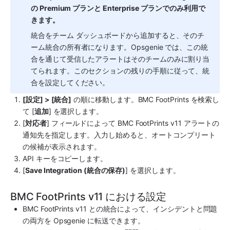
の Premium プランと Enterprise プランでのみ利用で
きます。
統合をチーム ダッシュボードから追加すると、そのチ
ーム統合の所有者になります。Opsgenie では、この統
合を通じて受信したアラートはそのチームのみに割り当
てられます。このセクションの残りの手順に従って、統
合を設定してください。
[設定] > [統合]
 の順に移動します。
BMC FootPrints
 を検索し
て [
追加
] を選択します。
[
対応者
] フィールドによって 
BMC FootPrints
 v11 アラートの
通知先を指定します。入力し始めると、オートコンプリート
の候補が表示されます。
API キーをコピーします。
[
Save Integration (統合の保存)
] を選択します。
BMC FootPrints v11 における設定
BMC FootPrints
 v11 との統合によって、インシデントと問題
の両方を 
Opsgenie
 に転送できます。