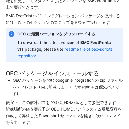
能を変更し、カスタマイズしたアクションを 
BMC FootPrints
 v11 
上で実行できます。
BMC FootPrints
 v11 インテグレーション パッケージを使用する
には、以下のセクションのステップを最後まで実行します。
OEC の最新バージョンをダウンロードする
To download the latest version of 
BMC FootPrints 
v11
 package, please use 
readme file of oec-scripts 
repository
.
OEC パッケージをインストールする
OEC パッケージを含む opsgenie integration の zip ファイル
をディレクトリ内に解凍します (C:\opsgenie は優先パスで
す)。
便宜上、この解凍パスを %OEC_HOME% として参照できます。
解凍場所の値を実行予定 OEC_HOME というシステム環境変数を
作成して昇格した Powershell セッションを開き、次のコマンド
を入力します。