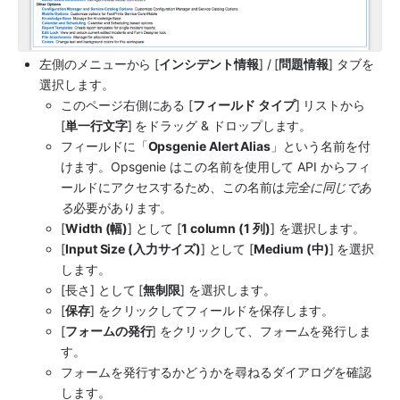
左側のメニューから [
インシデント情報
] / [
問題情報
] タブを
選択します。
このページ右側にある [
フィールド タイプ
] リストから 
[
単一行文字
] をドラッグ & ドロップします。
フィールドに「
Opsgenie Alert Alias
」という名前を付
けます。
Opsgenie
 はこの名前を使用して API からフィ
ールドにアクセスするため、この名前は
完全に同じであ
る
必要があります。
[
Width (幅)
] として [
1 column (1 列)
] を選択します。
[
Input Size (入力サイズ)
] として [
Medium (中)
] を選択
します。
[長さ] として [
無制限
] を選択します。
[
保存
] をクリックしてフィールドを保存します。
[
フォームの発行
] をクリックして、フォームを発行しま
す。
フォームを発行するかどうかを尋ねるダイアログを確認
します。