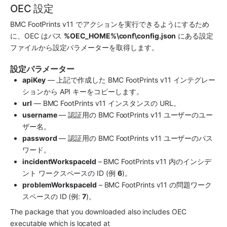
OEC 設定
BMC FootPrints
 v11 でアクションを実行できるようにするため
に、OEC はパス 
%OEC_HOME%\conf\config.json
 にある設定
ファイルから設定パラメーターを取得します。
設定パラメーター
apiKey
 — 上記で作成した 
BMC FootPrints
 v11 インテグレー
ションから API キーをコピーします。
url
 — 
BMC FootPrints
 v11 インスタンスの URL。
username
 — 認証用の 
BMC FootPrints
 v11 ユーザーのユー
ザー名。
password
 — 認証用の 
BMC FootPrints
 v11 ユーザーのパス
ワード。
incidentWorkspaceId
 – 
BMC FootPrints
 v11 内のインシデ
ント ワークスペースの ID (例 
6
)。
problemWorkspaceId
 – 
BMC FootPrints
 v11 の問題ワーク
スペースの ID (例: 
7
)。
The package that you downloaded also includes OEC 
executable which is located at 