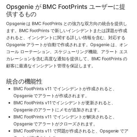
Opsgenie が BMC FootPrints ユーザーに提
供するもの
Opsgenie
 は 
BMC FootPrints
 との強力な双方向の統合を提供し
ます。
BMC FootPrints
 で新しいインシデントまたは課題が作成
されると、インシデントに関する詳しい情報を含む、対応する 
Opsgenie
 アラートが自動で作成されます。
Opsgenie
 は、オン
コール ローテーション、スケジューリング機能、アラート エス
カレーションを含む高度な通知を提供して、
BMC FootPrints
 の
顧客に最適なインシデント管理を保証します。
統合の機能性
BMC FootPrints
 v11 でインシデントが作成されると、
Opsgenie
 でアラートが作成されます。
BMC FootPrints 
v11でインシデントが更新されると、
Opsgenie
 のアラートにメモが追加されます。
BMC FootPrints
 v11 でインシデントが解決されると、
Opsgenie
 でアラートがクローズされます。
BMC FootPrints
 v11 で問題が作成されると、
Opsgenie
 でア