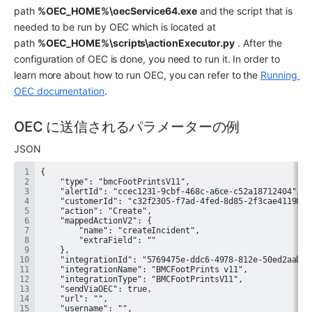
path 
%OEC_HOME%\oecService64.exe
 and the script that is 
needed to be run by OEC which is located at 
path 
%OEC_HOME%\scripts\actionExecutor.py
 . After the 
configuration of OEC is done, you need to run it. In order to 
learn more about how to run OEC, you can refer to the 
Running 
OEC documentation
.
OEC に送信されるパラメーターの例
JSON