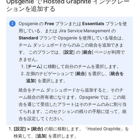
Opsgenie で Hosted Graphite インテグレー
ションを追加する
Opsgenie の 
Free
 プランまたは 
Essentials
 プランを使
用している、または Jira Service Management の 
Standard
 プランで Opsgenie を使用している場合は、
チーム ダッシュボードからのみこの統合を追加できま
す。 このプランでは、[
設定
] の [
統合
] ページが利用で
きません。 
[
チーム
] に移動して自分のチームを選択します。
左側のナビゲーションで [
統合
] を選択し、[
統合を
追加
] を選択します。
統合をチーム ダッシュボードから追加すると、そのチ
ーム統合の所有者になります。Opsgenie では、この統
合を通じて受信したアラートはそのチームのみに割り当
てられます。このセクションの残りの手順に従って、統
合を設定してください。
[設定] > [統合]
 の順に移動します。「
Hosted Graphite
」を
検索して、[
追加
] を選択します。 