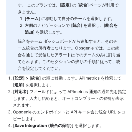
す。 このプランでは、[
設定
] の [
統合
] ページが利用で
きません。 
[
チーム
] に移動して自分のチームを選択します。
左側のナビゲーションで [
統合
] を選択し、[
統合を
追加
] を選択します。
統合をチーム ダッシュボードから追加すると、そのチ
ーム統合の所有者になります。Opsgenie では、この統
合を通じて受信したアラートはそのチームのみに割り当
てられます。このセクションの残りの手順に従って、統
合を設定してください。
[設定] > [統合]
 の順に移動します。
APImetrics
 を検索して 
[
追加
] を選択します。 
[
対応者
] フィールドによって 
APImetrics
 通知の通知先を指定
します。入力し始めると、オートコンプリートの候補が表示
されます。
Opsgenie
 のエンドポイントと API キーを含む統合 URL をコ
ピーします。
[
Save Integration (統合の保存)
] を選択します。