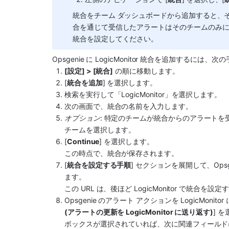
統合をチーム ダッシュボードから追加すると、その
合を通じて受信したアラートはそのチームのみ
統合を設定してください。
Opsgenie
 に 
LogicMonitor
 統合を追加するには、次の
[設定] > [統合]
 の順に移動します。 
[
統合を追加
] を選択します。
検索を実行して「LogicMonitor」を選択します。
次の画面で、統合
の名前を入力します。
オプション
: 特定のチームが統合からのアラートを
チームを選択します。
[
Continue
] を選択します。
この時点で、統合が保存されます。
[
統合を設定する手順
] セクションを展開して、
Ops
ます。
この URL は、後ほど LogicMonitor で統合を
Opsgenie
 のアラート アクションを LogicMonito
(アラートの更新を LogicMonitor に送り返す)
] 
ボックスが選択されていれば、次に関連フィールドに入力し