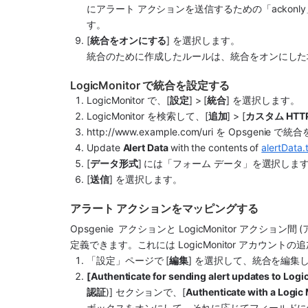
にアラート アクションを送信するための「acko
す。
[
統合をオンにする
] を選択します。
統合のために作成したルールは、統合をオンにした
LogicMonitor で統合を設定する
LogicMonitor で、[
設定
] > [
統合
] を選択します。
LogicMonitor を検索して、[
追加
] > [
カスタム HTT
http://www.example.com/uri を 
Opsgenie
 で統合
Update 
Alert Data 
with the contents of 
alertData.
[
データ形式
] には「フォーム データ」を選択しま
[
送信
] を選択します。
アラート アクションをマッピングする
Opsgenie 
 アクションと LogicMonitor アクション間
定義できます。これには LogicMonitor アカウント
「設定」ページで [
編集
] を選択して、統合を編集
[Authenticate for sending alert updates
認証
)] セクションで、[
Authenticate with a Lo
ボックスをオンにして、それに応じてフィールドに