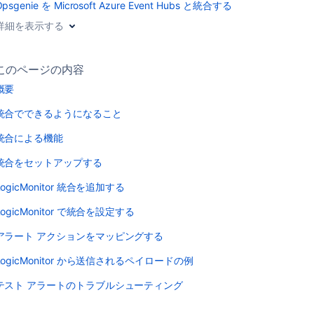
Opsgenie を Microsoft Azure Event Hubs と統合する
詳細を表示する
このページの内容
概要
統合でできるようになること
統合による機能
統合をセットアップする
LogicMonitor 統合を追加する
LogicMonitor で統合を設定する
アラート アクションをマッピングする
LogicMonitor から送信されるペイロードの例
テスト アラートのトラブルシューティング