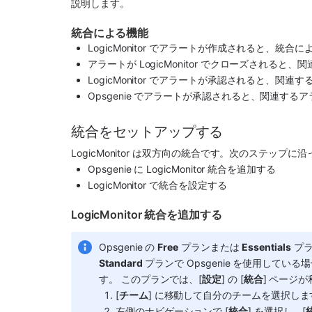
説明します。
統合による機能
LogicMonitor
 でアラートが作成されると、統合によ
アラートが 
LogicMonitor
 でクローズされると、関
LogicMonitor
 でアラートが承認されると、関連する
Opsgenie
 でアラートが承認されると、関連するア
統合をセットアップする
LogicMonitor
 は双方向の統合です。次のステップに沿
Opsgenie
 に 
LogicMonitor
 統合を追加する
LogicMonitor
 で統合を設定する
LogicMonitor 統合を追加する
Opsgenie の 
Free
 プランまたは 
Essentials
Standard
 プランで Opsgenie を使用し
す。 このプランでは、[
設定
] の [
統合
] ページ
[
チーム
] に移動して自分のチームを選択しま
左側のナビゲーションで [
統合
] を選択し、[