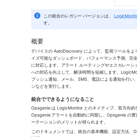
この統合のレガシー バージョンは、 
LogicMoni
す。 
概要
デバイスの AutoDiscovery によって、監視ツ
イズ可能なダッシュボード、パフォーマンス予測、完全
に対応します。
アラート ルーティングやエスカレーショ
への対応を向上して、解決時間を短縮します。
LogicMo
プッシュ通知、メール、SMS、電話による通知を行い
ンなどを実行します。
統合でできるようになること
Opsgenie
 は 
LogicMonitor
 とのネイティブ、双方向的
Opsgenie
 アラートを自動的に同期し、
Opsgenie の
豊
ーテーションのメリットが得られます。
このドキュメントでは、統合の基本機能、設定方法、
O