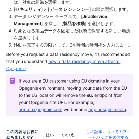
は、対象の組織を選択します。
[
セキュリティ
] > [
データ レジデンシー
] の順に選択します。
データ レジデンシー テーブルで、[
Jira Service 
Management
] を探し、[
製品を移動
] を選択します。
対象となる製品データを固定した状態で保管する新しい場所
を選択します。
移動を完了する期限として、24 時間の時間枠を入力します。
Before you request a data residency move, it’s recommended 
that you understand 
how a data residency move affects 
Opsgenie
.
If you are a EU customer using EU domains in your 
Opsgenie environment, moving your data from the EU 
to the US location will remove the 
eu.
 endpoint from 
your Opsgenie site URL. For example, 
app.eu.opsgenie.com
 will become 
app.opsgenie.com
.
この内容はお役に
この記事についてのフィ
はい
いいえ
立ちましたか?
ードバックを送信する