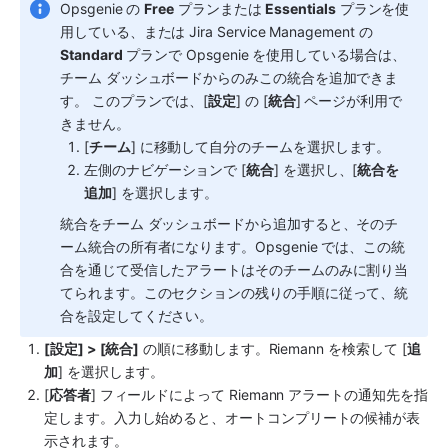
Opsgenie の 
Free
 プランまたは 
Essentials
 プランを使
用している、または Jira Service Management の 
Standard
 プランで Opsgenie を使用している場合は、
チーム ダッシュボードからのみこの統合を追加できま
す。 このプランでは、[
設定
] の [
統合
] ページが利用で
きません。 
[
チーム
] に移動して自分のチームを選択します。
左側のナビゲーションで [
統合
] を選択し、[
統合を
追加
] を選択します。
統合をチーム ダッシュボードから追加すると、そのチ
ーム統合の所有者になります。Opsgenie では、この統
合を通じて受信したアラートはそのチームのみに割り当
てられます。このセクションの残りの手順に従って、統
合を設定してください。
[設定] > [統合]
 の順に移動します。
Riemann
 を検索して [
追
加
] を選択します。 
[
応答者
] フィールドによって 
Riemann
 アラートの通知先を指
定します。入力し始めると、オートコンプリートの候補が表
示されます。