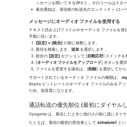
ッセージを聞いて 4 を押すと、そのコールはスタ
着信通知は、発信者の転送先のエンティティ (ユー
メッセージにオーディオ ファイルを使用する
テキスト読み上げファイルやオーディオ ファイルを発
手順に従います。
[設定] > [統合]
 の順に移動します。
着信を検索します。
追加 
を選択します 。
統合の 
[設定]
 セクションで [
自動応対
] スイッチ
[
オーディオ ファイルをアップロード
] ボタンを選
ファイルを変更する場合は、[
削除
] を選択してか
サポートされているオーディオ ファイルの種類は、
.m
8kpbs ビットレートのオーディオ ファイルのみを
ため、低音質になります。
通話転送の優先順位 (最初にダイヤル
Opsgenie は、着信したときに他の人の前に誰にダイ
たとえば、着信の最初の受信者として 
schedule1
 と