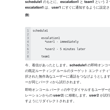
schedule1
 のもとに、
escalation1
 と 
team1
 という 
escalation1
 は、
user1
 にすぐに通知するように設定
例: 
     team1
今、着信があったとします。
schedule1
 の即時オンコ
の既定ルーティング ルールのターゲット エンティティです
択された無作為なユーザーに通話をつなげようとしま
ーが同じパーティから試行されます。
即時オンコール パーティの中でダイヤルするユーザーがい
レーションからの 
user2
) に移動します。
user2
 が試
すようにリダイレクトされます。