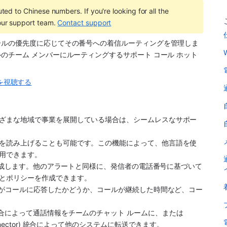
ted to Chinese numbers. If you're looking for all the 
our support team. 
Contact support
ールの優先度に応じてその番号への着信ルーティングを管理しま
のチーム メンバーにルーティングするサポート コール ホット
オを視聴する
ざまな地域で事業を展開している場合は、シームレスなサポー
を読み上げることも可能です。この機能によって、他言語を使
用できます。
を生成します。他のアラートと同様に、発信者の電話番号に基づいて
とポリシーを作成できます。
ーがコールに応答したかどうか、コールが継続した時間など、コー
re などの統合によって通話情報をチームのチャット ルームに、または 
dge Connector) 統合によって他のシステムに転送できます。