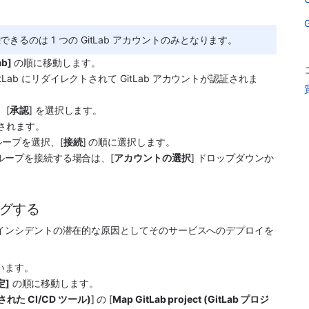
るのは 1 つの GitLab アカウントのみとなります。
ab]
 の順に移動します。
tLab にリダイレクトされて GitLab アカウントが認証されま
。[
承認
] を選択します。
続されます。
ループを選択、[
接続
] の順に選択します。
グループを接続する場合は、[
アカウントの選択
] ドロップダウンか
ングする
そのインシデントの潜在的な原因としてそのサービスへのデプロイを
います。
定]
 の順に移動します。
グされた CI/CD ツール)
] の [
Map GitLab project (GitLab プロジ