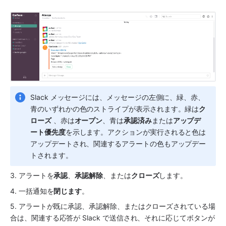
Slack
 メッセージには、メッセージの左側に、緑、赤、
青のいずれかの色のストライプが表示されます。緑は
ク
ローズ
 、赤は
オープン
、青は
承認済み
または
アップデ
ート優先度
を示します。アクションが実行されると色は
アップデートされ、関連するアラートの色もアップデー
トされます。
3. アラートを
承認
、
承認解除
、または
クローズ
します。
4. 一括通知を
閉じます
。
5. アラートが既に承認、承認解除、またはクローズされている場
合は、関連する応答が 
Slack
 で送信され、それに応じてボタンが