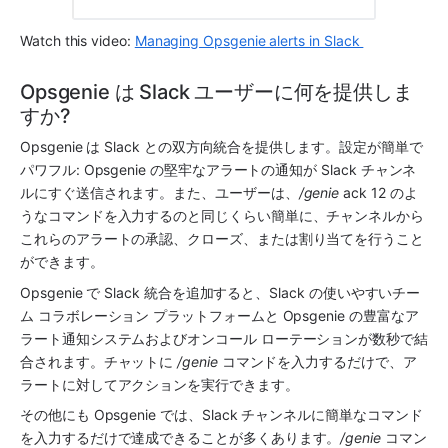
Watch this video: 
Managing Opsgenie alerts in Slack 
Opsgenie は Slack ユーザーに何を提供しま
すか? 
Opsgenie
 は 
Slack
 との双方向統合を提供します。設定が簡単で
パワフル: 
Opsgenie
 の堅牢なアラートの通知が 
Slack
 チャンネ
ルにすぐ送信されます。また、ユーザーは、
/genie
 ack 12 のよ
うなコマンドを入力するのと同じくらい簡単に、チャンネルから
これらのアラートの承認、クローズ、または割り当てを行うこと
ができます。
Opsgenie
 で 
Slack
 統合を追加すると、
Slack
 の使いやすいチー
ム コラボレーション プラットフォームと 
Opsgenie
 の豊富なア
ラート通知システムおよびオンコール ローテーションが数秒で結
合されます。チャットに 
/genie
 コマンドを入力するだけで、ア
ラートに対してアクションを実行できます。
その他にも 
Opsgenie
 では、
Slack
 チャンネルに簡単なコマンド
を入力するだけで達成できることが多くあります。
/genie
 コマン