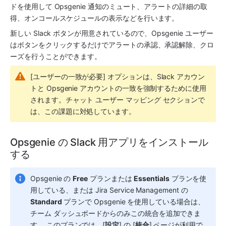
ドを使用して 
Opsgenie
 通知のミュート、アラートの詳細の取
得、オンコールスケジュールの表示などを行います。
新しい 
Slack
 ボタンが用意されているので、
Opsgenie
 ユーザー
はボタンをクリックするだけでアラートの承認、承認解除、クロ
ーズを行うことができます。
[ユーザーの一致が必要] オプションは、
Slack
 アカウン
トと 
Opsgenie
 アカウントの一致を強制するために使用
されます。チャット ユーザー マッピング セクションで
は、この課題に対処しています。
Opsgenie の Slack 用アプリをインストール
する 
Opsgenie の 
Free
 プランまたは 
Essentials
 プランを使
用している、または Jira Service Management の 
Standard
 プランで Opsgenie を使用している場合は、
チーム ダッシュボードからのみこの統合を追加できま
す。 このプランでは、[
設定
] の [
統合
] ページが利用で