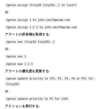
/genie assign [tinyID tinyID2..] to [user]
例：
/genie assign 1 to john.smith@acme.com
/genie assign 1 2 3 to john.smith@acme.com
アラートの所有権を取得する:
/genie own [tinyID tinyID2..]
例：
/genie own 1
/genie own 1 2 3
アラートの優先度を更新する: 
/genie update priority to [P1, P2, P3, P4 or P5] for 
[tinyID]
例：
/genie update priority to P2 for 1341
アクションを実行する: 