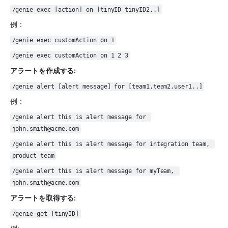
/genie exec [action] on [tinyID tinyID2..]
例：
/genie exec customAction on 1
/genie exec customAction on 1 2 3
アラートを作成する: 
/genie alert [alert message] for [team1,team2,user1..]
例：
/genie alert this is alert message for 
john.smith@acme.com
/genie alert this is alert message for integration team, 
product team
/genie alert this is alert message for myTeam, 
john.smith@acme.com
アラートを取得する: 
/genie get [tinyID]