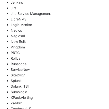
Jenkins
Jira
Jira Service Management
LibreNMS
Logic Monitor
Nagios
NagiosXI
New Relic
Pingdom
PRTG
Rollbar
Runscope
ServiceNow
Site24x7
Splunk
Splunk ITSI
Sumologic
XPackAlerting
Zabbix
Zendesk (v1)