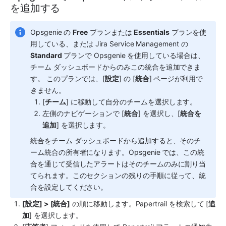
を追加する
Opsgenie の 
Free
 プランまたは 
Essentials
 プランを使
用している、または Jira Service Management の 
Standard
 プランで Opsgenie を使用している場合は、
チーム ダッシュボードからのみこの統合を追加できま
す。 このプランでは、[
設定
] の [
統合
] ページが利用で
きません。 
[
チーム
] に移動して自分のチームを選択します。
左側のナビゲーションで [
統合
] を選択し、[
統合を
追加
] を選択します。
統合をチーム ダッシュボードから追加すると、そのチ
ーム統合の所有者になります。Opsgenie では、この統
合を通じて受信したアラートはそのチームのみに割り当
てられます。このセクションの残りの手順に従って、統
合を設定してください。
[設定] > [統合]
 の順に移動します。
Papertrail
 を検索して [
追
加
] を選択します。 