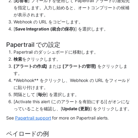
[
応答者
] フィールドを使用して 
Papertrail
 アラートの通知先
を指定します。入力し始めると、オートコンプリートの候補
が表示されます。
Webhook の URL をコピーします。
[
Save Integration (統合の保存)
] を選択します。
Papertrail での設定
Papertrail
 のダッシュボードに移動します。
検索
をクリックします。
[アラートの作成]
 または 
[アラートの管理]
 をクリックしま
す。
*Webhook** をクリックし、Webhook の URL をフィールド
に貼り付けます。
間隔として [
毎分
] を選択します。
[Activate this alert (このアラートを有効にする)] がオンにな
っていることを確認し、[
Update (更新)
] をクリックします。
See 
Papertrail support
 for more on 
Papertrail
 alerts.
ペイロードの例