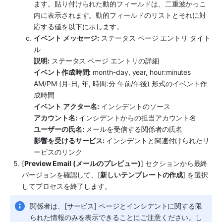
ます。貼り付けられた動的フィールドは、二重波かっこ
内に表示されます。動的フィールドのリストとそれに対
応する値を以下に示します。
イベント メッセージ:
 ステータス ページ エントリ タイト
ル
説明:
 ステータス ページ エントリの詳細
イベント作成時間:
 month-day, year, hour:minutes 
AM/PM (月-日, 年, 時間:分 午前/午後) 形式のイベント作
成時間
イベント アクター名:
 インシデントのソース
アカウント名:
 インシデントからの担当アカウント名
ユーザーの氏名:
 メールを受信する関係者の氏名
影響を受けるサービス: 
インシデントと関連付けられたサ
ービスのリンク
[
Preview Email (メールのプレビュー)
] セクションから最終
バージョンを確認して、[
新しいテンプレートの作成
] を選択
してプロセスを終了します。
関係者は、[サービス] ページとインシデントに関する限
られた情報のみを表示できることにご注意ください。し