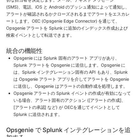
(SMS)、電話、iOS と Android のプッシュ通知によって通知し、
アラートが確認されるかクローズされるまでアラートをエスカレ
ートします。OEC (
Opsgenie
 Edge Connector) を通じて、
Opsgenie
 アラートを 
Splunk
 に追加のインデックス作成および
検索イベントとして転送できます。
統合の機能性
Opsgenie
 には 
Splunk
 固有のアラート アプリがあり、
Splunk
 アラートを 
Opsgenie
 に送信します。
Opsgenie
 に
は、
Splunk
 インテグレーション固有の API もあり、
Splunk
は 
Opsgenie
 アラート アプリを介してアラートを 
Opsgenie
に送信し、
Opsgenie
 はアラートの自動作成を処理します。
Opsgenie
 アラートの 
Splunk
 イベントの作成が有効になって
いる場合、アラート固有のアクション ([アラートの作成]、
[アラートの承認] など) が OECを通じてイベントとして 
Splunk
 に送信されます。
Opsgenie で Splunk インテグレーションを追