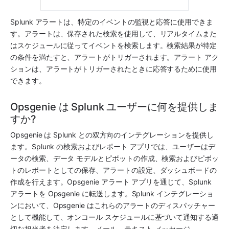
Splunk
 アラートは、特定のイベントの監視と応答に使用できま
す。アラートは、保存された検索を使用して、リアルタイムまた
はスケジュールに従ってイベントを検索します。検索結果が特定
の条件を満たすと、アラートがトリガーされます。アラート アク
ションは、アラートがトリガーされたときに応答するために使用
できます。
Opsgenie は Splunk ユーザーに何を提供しま
すか? 
Opsgenie
 は 
Splunk
 との双方向のインテグレーションを提供し
ます。
Splunk
 の検索およびレポート アプリでは、ユーザーはデ
ータの検索、データ モデルとピボットの作成、検索およびピボッ
トのレポートとしての保存、アラートの設定、ダッシュボードの
作成を行えます。
Opsgenie
 アラート アプリを通じて、
Splunk
アラートを 
Opsgenie
 に転送します。
Splunk
 インテグレーショ
ンにおいて、
Opsgenie
 はこれらのアラートのディスパッチャー
として機能して、オンコール スケジュールに基づいて通知する適
切な担当者を決定します。メール、テキスト メッセージ 