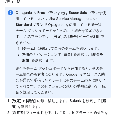
加する
Opsgenie の 
Free
 プランまたは 
Essentials
 プランを使
用している、または Jira Service Management の 
Standard
 プランで Opsgenie を使用している場合は、
チーム ダッシュボードからのみこの統合を追加できま
す。 このプランでは、[
設定
] の [
統合
] ページが利用で
きません。 
[
チーム
] に移動して自分のチームを選択します。
左側のナビゲーションで [
統合
] を選択し、[
統合を
追加
] を選択します。
統合をチーム ダッシュボードから追加すると、そのチ
ーム統合の所有者になります。Opsgenie では、この統
合を通じて受信したアラートはそのチームのみに割り当
てられます。このセクションの残りの手順に従って、統
合を設定してください。
[設定] > [統合]
 の順に移動します。
Splunk
 を検索して [
追
加
] を選択します。
[
応答者
] フィールドを使用して 
Splunk
 アラートの通知先を