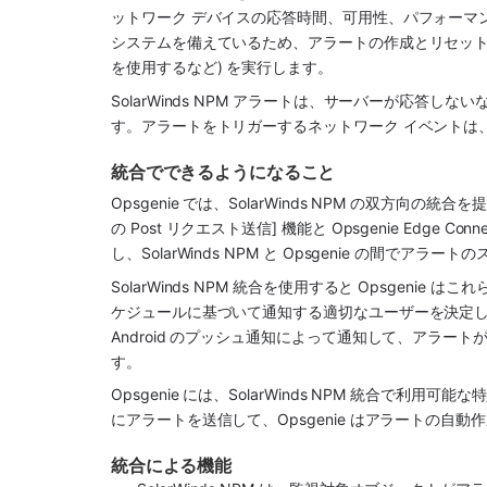
ットワーク デバイスの応答時間、可用性、パフォーマ
システムを備えているため、アラートの作成とリセット時にア
を使用するなど) を実行します。
SolarWinds NPM
 アラートは、サーバーが応答しない
す。アラートをトリガーするネットワーク イベントは
統合でできるようになること
Opsgenie
 では、
SolarWinds NPM
 の双方向の統合を
の Post リクエスト送信] 機能と Opsgenie Edge 
し、
SolarWinds NPM
 と 
Opsgenie
 の間でアラートの
SolarWinds NPM
 統合を使用すると 
Opsgenie
 はこれ
ケジュールに基づいて通知する適切なユーザーを決定します
Android のプッシュ通知によって通知して、アラ
す。
Opsgenie
 には、SolarWinds NPM 統合で利用可能
にアラートを送信して、
Opsgenie
 はアラートの自動
統合による機能