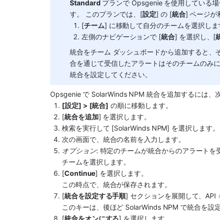
Standard
 プランで Opsgenie を使用し
す。 このプランでは、[
設定
] の [
統合
] ページ
[
チーム
] に移動して自分のチームを選択しま
左側のナビゲーションで [
統合
] を選択し、[
統合をチーム ダッシュボードから追加すると、その
合を通じて受信したアラートはそのチームのみ
統合を設定してください。
Opsgenie
 で 
SolarWinds NPM
 統合を追加するには、
[設定] > [統合]
 の順に移動します。 
[
統合を追加
] を選択します。
検索を実行して [SolarWinds NPM] を選択します。
次の画面で、統合
の名前を入力します。
オプション
: 特定のチームが統合からのアラートを
チームを選択します。
[
Continue
] を選択します。
この時点で、統合が保存されます。
[
統合を設定する手順
] セクションを展開して、AP
このキーは、後ほど 
SolarWinds NPM
 で統合を設
[
統合をオンにする
] を選択します。