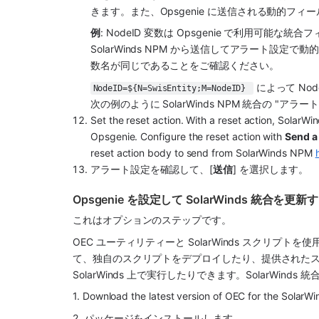
きます。また、
Opsgenie
 に送信される動的フィ
例
: NodeID 変数は 
Opsgenie
SolarWinds NPM
 から送信してアラート設定で動
数名が同じであることをご確認ください。
 によって Nod
NodeID=${N=SwisEntity;M=NodeID} 
次の例のように 
SolarWinds NPM
 統合の "アラー
Set the reset action. With a reset action, 
SolarWi
Opsgenie
. Configure the reset action with 
Send a
reset action body to send from 
SolarWinds NPM
アラート設定を確認して、[
送信
] を選択します。
Opsgenie を設定して SolarWinds 統合を更新
これはオプションのステップです。
OEC ユーティリティーと SolarWinds スクリプトを
て、独自のスクリプトをデプロイしたり、提供されたス
SolarWinds 上で実行したりできます。SolarWi
1. Download the latest version of OEC for the SolarW
2. パッケージをインストールします。