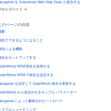
Opsgenie を Solarwinds Web Help Desk と統合する
詳細を表示する
このページの内容
概要
統合でできるようになること
統合による機能
統合をセットアップする
SolarWinds NPM 統合を追加する
SolarWinds NPM で統合を設定する
Opsgenie を設定して SolarWinds 統合を更新する
SolarWinds から送信されるサンプル パラメーター
Opsgenie によって解析されたペイロード
トラブルシューティング