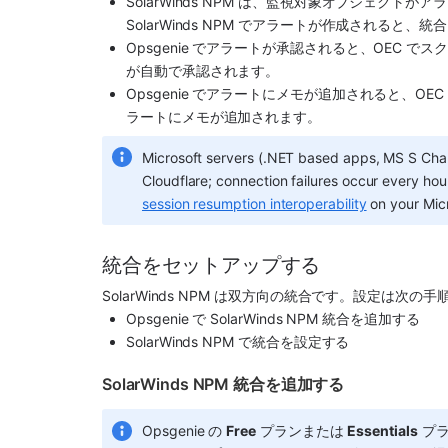
SolarWinds NPM
 は、監視対象オブジェクトがア
SolarWinds NPM
 でアラートが作成されると、統合
Opsgenie
 でアラートが承認されると、OEC でスクリ
が自動で承認されます。
Opsgenie
 でアラートにメモが追加されると、OEC
ラートにメモが追加されます。
Microsoft servers (.NET based apps, MS S Chann
Cloudflare; connection failures occur every hour
session resumption interoperability
 on your Mic
統合をセットアップする
SolarWinds NPM
 は双方向の統合です。設定は次の手
Opsgenie
 で 
SolarWinds NPM
 統合を追加する
SolarWinds NPM
 で統合を設定する
SolarWinds NPM 統合を追加する
Opsgenie の 
Free
 プランまたは 
Essentials