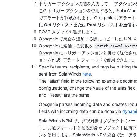
トリガー アクションの値を入力して、[
アクション
このトリガー アクションを使用すると、
SolarWin
でアラートが作成されます。
Opsgenie
 にアラート
に Get リクエストまたは Post リクエストを送信す
POST メソッドを選択します。
Opsgenie
 で統合を追加する際にコピーした URL
Opsgenie
 に送信する変数を 
variable1=val1&vari
Opsgenie
 にトリガー アクションと併せて送信さ
ョンを作成] アラート フィールドで使用できます。
Specify teams, recipients, and tags by putting th
sent from SolarWinds 
here
.
The "alias" field in the following example become
configurations, change the value of the alias field 
and "Reset" are the same.
Opsgenie
 parses incoming data and creates robus
fields with incoming data can be done via 
dynamic
SolarWinds NPM で、監視対象オブジェクト
す。共通フィールドと監視対象オブジェクト固有フィ
ンを使用します。
SolarWinds NPM
 統合では、ア