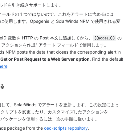
ールドを引き続きサポートします。
 で利用可能な統合フィールドの 1 つではないので、これをアラートに含めるには 
的に使用します。
Opsgenie
 と SolarWinds NPM で使用される変
eID 変数を HTTP の Post 本文に追加してから、
 の
{{NodeID}}
ト アクションを作成" アラート フィールドで使用します。
nds NPM
 posts the data that closes the corresponding alert in 
 Get or Post Request to a Web Server option
. Find the default 
here
.
する
使用して、SolarWinds でアラートを更新します。この設定によっ
クリプトを変更したり、カスタマイズしたアクションを 
nds 統合パッケージを使用するには、次の手順に従います。
inds package from the 
oec-scripts repository
.