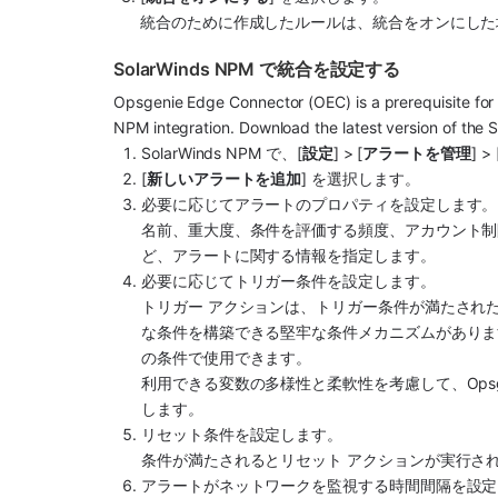
統合のために作成したルールは、統合をオンにした
SolarWinds NPM で統合を設定する
Opsgenie Edge Connector (OEC) is a prerequisite for 
NPM integration. Download the latest version of the
SolarWinds NPM
 で、[
設定
] > [
アラートを管理
] > 
[
新しいアラートを追加
] を選択します。
必要に応じてアラートのプロパティを設定します。
名前、重大度、条件を評価する頻度、アカウント制
ど、アラートに関する情報を指定します。
必要に応じてトリガー条件を設定します。
トリガー アクションは、トリガー条件が満たされ
な条件を構築できる堅牢な条件メカニズムがありま
の条件で使用できます。
利用できる変数の多様性と柔軟性を考慮して、
Ops
します
。
リセット条件を設定します。
条件が満たされるとリセット アクションが実行さ
アラートがネットワークを監視する時間間隔を設定し