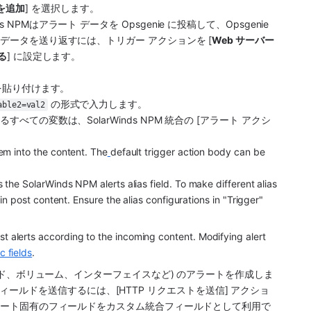
を追加
] を選択します。
ds NPM
はアラート データを 
Opsgenie
 に投稿して、
Opsgenie
 データを送り返すには、トリガー アクションを [
Web サーバー
る
] に設定します。
 を貼り付けます。
 の形式で入力します。
able2=val2
れるすべての変数は、
SolarWinds NPM
 統合の [アラート アクシ
em into the content. The
default trigger action body can be 
s the 
SolarWinds NPM
 alerts alias field. To make different alias 
in post content. Ensure the alias configurations in "Trigger" 
t alerts according to the incoming content. Modifying alert 
 fields
.
 (ノード、ボリューム、インターフェイスなど) のアラートを作成しま
ールドを送信するには、[HTTP リクエストを送信] アクショ
ラート固有のフィールドをカスタム統合フィールドとして利用で