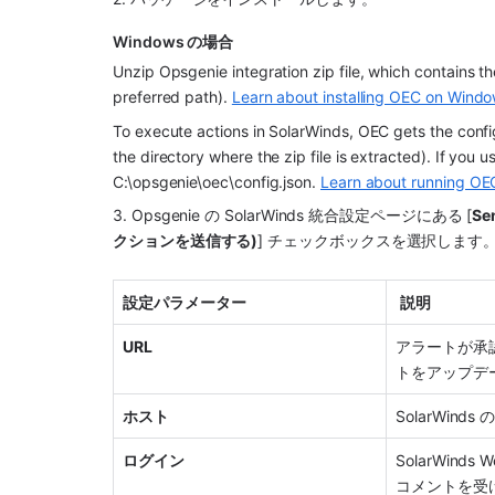
Windows の場合
Unzip 
Opsgenie
 integration zip file, which contains 
preferred path). 
Learn about installing OEC on Wind
To execute actions in SolarWinds, OEC gets the config
the directory where the zip file is extracted). If you u
C:\opsgenie\oec\config.json. 
Learn about running OE
3. 
Opsgenie
 の SolarWinds 統合設定ページにある [
Se
クションを送信する)
] チェックボックスを選択します
設定パラメーター
説明 
URL
アラートが承認
トをアップデー
ホスト
SolarWinds
ログイン
SolarWi
コメントを受