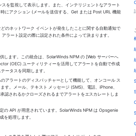
ンスを監視して表示します。また、インテリジェントなアラート 
クション (メールを送信する、Get または Post URL 機能
などのネットワーク イベントが発生したことに関する自動通知で
、アラート設定の際に設定された条件によって決まります。
提供します。この統合は、
SolarWinds NPM
 の [Web サーバーへ
Connector (OEC) ユーティリティーを活用してアラートを自動で作成
ステータスを同期します。
らのアラートのディスパッチャーとして機能して、オンコール ス
。メール、テキスト メッセージ (SMS)、電話、iPhone、
ートが承認されるかクローズされるまでアラートをエスカレートしま
な特定の API が用意されています。
SolarWinds NPM
 は 
Opsgenie
作成を処理します。