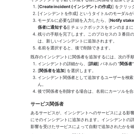
[
Create incident (インシデントの作成)
] をクリ
[インシデントを作成] というタイトルのモーダル
モーダルに必要な詳細を入力したら、[
Notify st
係者に通知する
)] チェックボックスをオンのまま
残りの手順を完了します。このプロセスの 3 番
は、新しいインシデントに追加されます。
名前を選択すると、後で削除できます。
既存のインシデントに関係者を追加するには、次の手
インシデントの詳細から、[
詳細
] パネルの "
関係者
[
関係者を追加
] を選択します。
インシデント関係者として追加するユーザーを検索
ん。
後で関係者を削除する場合は、名前にカーソルを合
サービス関係者
あるサービスが、インシデントへのサービスによる影
にそのインシデントに追加されます。インシデントの
影響を受けたサービスによって自動で追加されたかを