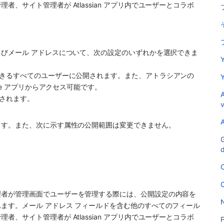
サイト管理者が Atlassian 
アプリ
内でユーザーとコラボ
びメール アドレスについて、次の設定のいずれかを選択できま
Y
示できるすべてのユーザーに公開されます。また、アトラシアンの
Y
ce アプリ
からアクセス可能です。
A
開されます。
v
A
います。また、次に示す属性の公開範囲は変更できません。
G
d
C
C
理者が管理画面でユーザーを管理する際には、公開設定の内容を
N
ます。メール アドレス フィールドを含む他のすべてのフィール
サイト管理者が Atlassian 
アプリ
内でユーザーとコラボ
F