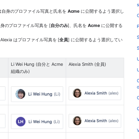
s
hn は自身のプロファイル写真と氏名を 
Acme
 に公開するよう選択し
C
 は自身のプロファイル写真を [
自分のみ
]、氏名を 
Acme
 に公開する
P
S
。Alexia はプロファイル写真を [
全員
] に公開するよう選択してい
S
U
Li Wei Hung (自分と Acme 
Alexia Smith (全員)
U
組織のみ)
C
o
O
O
V
V