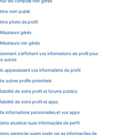
our les comptes non gérés
otre nom public
otre photo de profil
tilisateurs gérés
tilisateurs non gérés
omment s'affichent vos informations de profil pour
es autres
ù apparaissent vos informations de profil
os autres profils potentiels
isibilité de votre profil et forums publics
isibilité de votre profil et apps
os informations personnelles et vos apps
omo atualizar suas informações de perfil
omo gerenciar quem pode ver as informações de