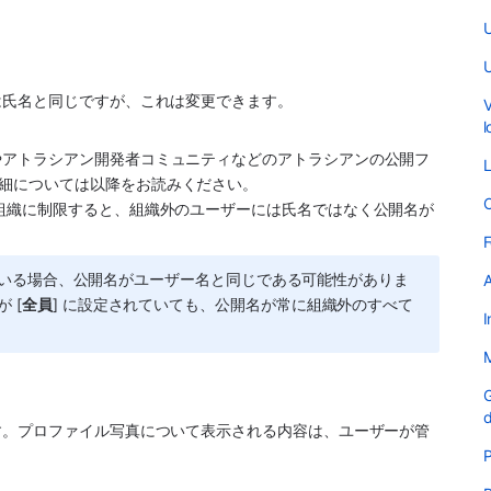
U
U
は氏名と同じですが、これは変更できます。
V
l
やアトラシアン開発者コミュニティなどのアトラシアンの公開フ
L
細については以降をお読みください。
O
を組織に制限すると、組織外のユーザーには氏名ではなく公開名が
F
グインしている場合、公開名がユーザー名と同じである可能性がありま
A
 [
全員
] に設定されていても、公開名が常に組織外のすべて
I
M
G
d
す。プロファイル写真について表示される内容は、ユーザーが管
P