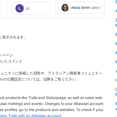
S
A
S
B
B
所に表示されます。
B
I
ce ページ
が追加したコメント
I
V
コミュニティに投稿した回答や、アトラシアン開発者コミュニティ
ルの公開設定については、以降をご覧ください。
N
D
B
loud products like Trello and Statuspage, as well as some web 
B
assian trainings and events. Changes to your Atlassian account 
e profiles, go to the products and websites. To check if your 
sing Trello with an Atlassian account
.