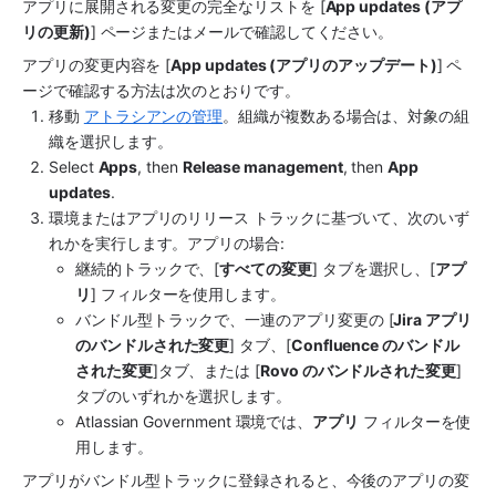
アプリ
に展開される変更の完全なリストを [
App updates (アプ
リの更新)
] ページまたはメールで確認してください。
アプリ
の変更内容を [
App updates (アプリのアップデート)
] ペ
ージで確認する方法は次のとおりです。
移動 
アトラシアンの管理
。組織が複数ある場合は、対象の組
織を選択します。
Select 
Apps
, then 
Release management
, then 
App 
updates
.
環境または
アプリ
のリリース トラックに基づいて、次のいず
れかを実行します。
アプリ
の場合:
継続的トラックで、[
すべての変更
] タブを選択し、[
アプ
リ
] フィルターを使用します。
バンドル型トラックで、一連の
アプリ
変更の [
Jira アプリ
のバンドルされた変更
] タブ、[
Confluence のバンドル
された変更
]タブ、または [
Rovo のバンドルされた変更
] 
タブのいずれかを選択します。
Atlassian Government 環境では、
アプリ
 フィルターを使
用します。
アプリ
がバンドル型トラックに登録されると、今後の
アプリ
の変