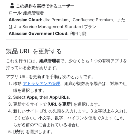
この操作を実行できるユーザー
ロール:
組織管理者
Atlassian Cloud:
Jira
 Premium、Confluence Premium、また
は Jira Service Management Standard プラン
Atlassian Government Cloud:
利用可能
製品 URL を更新する
これを行うには、
組織管理者
で、少なくとも 1 つの有料
アプリ
を
持っている必要があります。
アプリ
 URL を更新する手順は次のとおりです。
移動 
アトラシアンの管理
。組織が複数ある場合は、対象の組
織を選択します。
Select 
Apps
, then 
App URLs
.
更新するサイトで [
URL を更新
] を選択します。
新しいサイト URL の先頭を入力します。3 文字以上を入力し
てください。小文字、数字、ハイフンを使用できます (これ
らが名前の中に含まれている場合)。
[
続行
] を選択します。