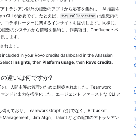
アトラシアン以外の複数のアプリから応答を集約し、AI 推論を
ph CLI が必要です。たとえば、
 は組織内の
twg collaborator
で、コラボレーターに関するインサイトを提供します。同様に、
数のシステムから情報を集約し、作業項目、Confluence ペ
提供します。
開されます。
ncluded in your Rovo credits dashboard in the Atlassian 
 Select 
Insights
, then 
Platform usage
, then 
Rovo credits
.
n CLI の違いは何ですか?
なる前の、人間主導の管理のために構築されました。Teamwork 
てコマンドと出力を標準化した、エージェント ファーストな CLI と
る機能も備えており、Teamwork Graph だけでなく、Bitbucket、
rvice Management、Jira Align、Talent などの追加のアトラシアン 
。