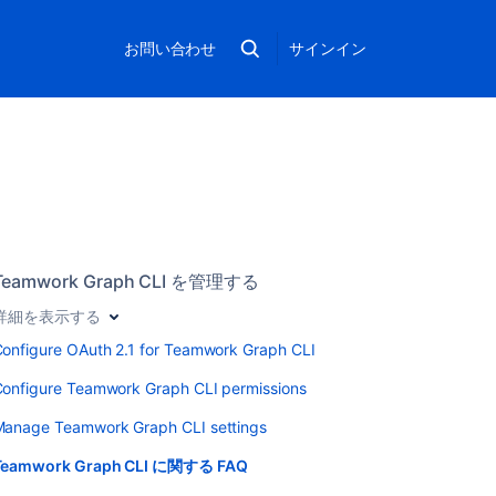
お問い合わせ
サインイン
Teamwork Graph CLI を管理する
詳細を表示する
onfigure OAuth 2.1 for Teamwork Graph CLI
onfigure Teamwork Graph CLI permissions
anage Teamwork Graph CLI settings
Teamwork Graph CLI に関する FAQ