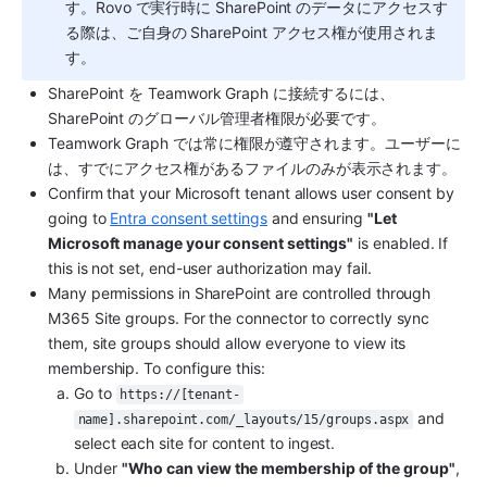
す。Rovo で実行時に SharePoint のデータにアクセスす
る際は、ご自身の SharePoint アクセス権が使用されま
す。
SharePoint を Teamwork Graph に接続するには、
SharePoint のグローバル管理者権限が必要です。
Teamwork Graph では常に権限が遵守されます。ユーザーに
は、すでにアクセス権があるファイルのみが表示されます。
Confirm that your Microsoft tenant allows user consent by 
going to 
Entra consent settings
 and ensuring 
"Let 
Microsoft manage your consent settings"
 is enabled. If 
this is not set, end-user authorization may fail.
Many permissions in SharePoint are controlled through 
M365 Site groups. For the connector to correctly sync 
them, site groups should allow everyone to view its 
membership. To configure this:
Go to 
https://[tenant-
 and 
name].sharepoint.com/_layouts/15/groups.aspx
select each site for content to ingest.
Under 
"Who can view the membership of the group"
, 