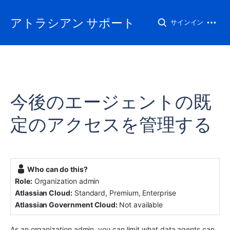
アトラシアン サポート
サインイン
今後のエージェントの既
定のアクセスを管理する
Who can do this?
Role:
Organization admin
Atlassian Cloud:
 Standard, Premium, Enterprise
Atlassian Government Cloud:
Not available
As an organization admin, you can limit what data agents can 