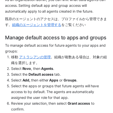
access. Setting default 
app
 and group access will 
automatically apply to all agents created in the future. 
既存のエージェントのアクセスは、プロファイルから管理できま
す。
組織のエージェントを管理する
をご覧ください
Manage default access to apps and groups
To manage default access for future agents to your 
app
s and 
groups:
移動 
アトラシアンの管理
。組織が複数ある場合は、対象の組
織を選択します。
Select 
Rovo
, then
 Agents
.
Select the 
Default access 
tab. 
Select 
Add, 
then either
 Apps
 or 
Groups
.
Select the apps or groups that future agents will have 
access to by default. The agents are automatically 
assigned the user role for that 
app
.
Review your selection, then select 
Grant access
 to 
confirm. 