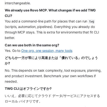
interchangeable.
We already use Rovo MCP. What changes if we add TWG 
CLI?
You add a command-line path for places that can run 
twg
(scripts, automation, pipelines). Everything you already do 
through MCP stays. This is extra for environments that fit CLI 
better.
Can we use both in the same org?
Yes. Go to 
One org, one session, many tools
どちらか一方が常により高速または「優れている」のでしょう
か? 
No. This depends on task complexity, tool exposure, planning, 
and product investment. Benchmark your own workflows if 
needed.
TWG CLI はオフラインですか? 
いいえ、必要に応じてクラウド データ/サービスにアクセスする
ローカル バイナリです。