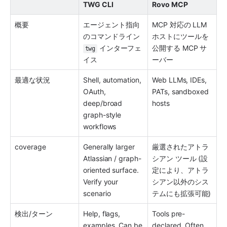
TWG CLI
Rovo MCP
概要 
エージェント指向
MCP 対応の LLM 
のコマンドライン 
ホストにツールを
 インターフェ
公開する MCP サ
twg
イス 
ーバー 
最適な状況 
Shell, automation, 
Web LLMs, IDEs, 
OAuth, 
PATs, sandboxed 
deep/broad 
hosts 
graph-style 
workflows 
coverage 
Generally larger 
厳選されたアトラ
Atlassian / graph-
シアン ツール (設
oriented surface. 
定により、アトラ
Verify your 
シアン以外のシス
scenario 
テムにも拡張可能) 
検出/ターン 
Help, flags, 
Tools pre-
examples. Can be 
declared. Often 