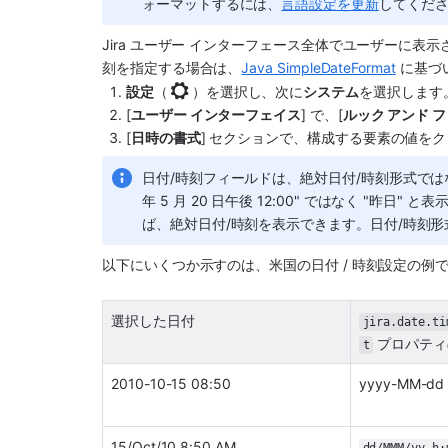
ォーマットするには、
言語設定を更新
してくだ
Jira ユーザー インターフェース全体でユーザーに
刻を指定する場合は、
Java SimpleDateFormat
 に基
設定
（
）を選択し、次に
システム
を選択します
[
ユーザー インターフェイス
] で、[
ルック アンド 
[
日時の書式
] セクションで、構成する要素の値を
日付/時刻フィールドは、絶対日付/時刻形式ではな
年 5 月 20 日午後 12:00" ではなく "
ば、絶対日付/時刻を表示できます。日付/時刻形
以下にいくつか示すのは、米国の日付 / 時刻設定の例で
選択した日付
jira.date.ti
 プロパテ
t
2010-10-15 08:50
yyyy-MM-dd
15/Oct/10 8:50 AM
dd/MMM/yy h: