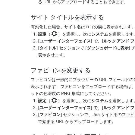
る URL からアップロードすることもできます。
サイト タイトルを表示する
有効化した場合、サイト名はロゴの隣に表示されます
設定
（
）を選択し、次に
システム
を選択します
[
ユーザー インターフェイス
] で、[
ルック アンド 
[
タイトル
] セクションで [
ダッシュボードに表示
]
表示させます。
ファビコンを変更する
ファビコンは一般的にブラウザーの URL フィールドの左
表示されます。ファビコンをアップロードする場合は、32 × 
ットの色深度の PNG 形式にしてください。
設定
（
）を選択し、次に
システム
を選択します
[
ユーザー インターフェイス
] で、[
ルック アンド 
[
ファビコン
] セクションで、Jira サイト用のフ
で始まる URL からアップロードします。