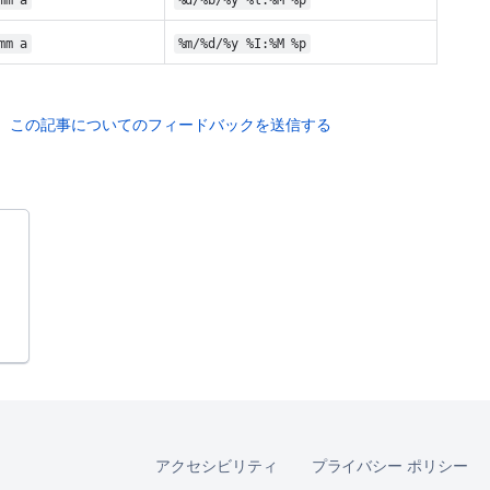
mm a
%m/%d/%y %I:%M %p
この記事についてのフィードバックを送信する
アクセシビリティ
プライバシー ポリシー