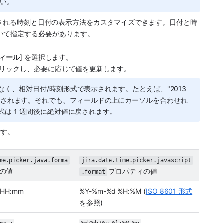
さい。
表示される時刻と日付の表示方法をカスタマイズできます。日付と時
づいて指定する必要があります。
。
フィール
] を選択します。
クリックし、必要に応じて値を更新します。
く、相対日付/時刻形式で表示されます。たとえば、"2013 
昨日" と表示されます。それでも、フィールドの上にカーソルを合わせれ
式は 1 週間後に絶対値に戻されます。
す。 
me.picker.java.forma
jira.date.time.picker.javascript
ィの値
 プロパティの値
.format
 HH:mm
%Y-%m-%d %H:%M (
ISO 8601 形式
を参照)
mm a
%d/%b/%y %l:%M %p