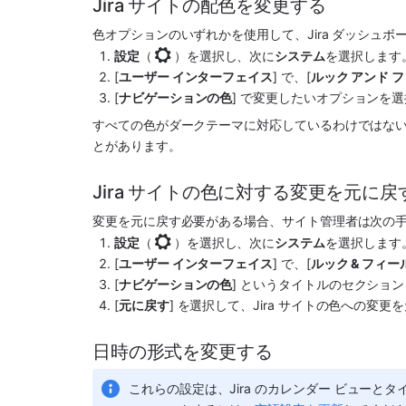
Jira サイトの配色を変更する
色オプションのいずれかを使用して、Jira ダッシュ
設定
（
）を選択し、次に
システム
を選択します
[
ユーザー インターフェイス
] で、[
ルック アンド 
[
ナビゲーションの色
] で変更したいオプションを選
すべての色がダークテーマに対応しているわけではな
とがあります。 
Jira サイトの色に対する変更を元に戻
変更を元に戻す必要がある場合、サイト管理者は次の
設定
（
）を選択し、次に
システム
を選択します
[
ユーザー インターフェイス
] で、[
ルック & フィー
[
ナビゲーションの色
] というタイトルのセクショ
[
元に戻す
] を選択して、Jira サイトの色への変更
日時の形式を変更する
これらの設定は、Jira のカレンダー ビュー