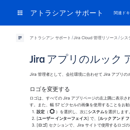
アトラシアン サポート
関連ドキ
アトラシアン サポート
Jira Cloud 管理リソース
シス
Jira アプリのルッ
Jira 管理者として、会社環境に合わせて Jira アプ
ロゴを変更する
ロゴは、すべての Jira アプリページの左上隅に表示
す。また、幅 57 ピクセルの画像を使用することをお
設定
（
）を選択し、次に
システム
を選択します
[
ユーザー インターフェイス
] で、[
ルック アンド 
[
ロゴ
] セクションで、Jira サイトで使用するロ