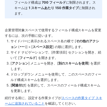
フィールド構成は 
700 フィールド
に制限されます。ス
キームは 
1 スキームあたり
150 作業タイプ
に制限され
ます。
企業管理対象
スペース
で使用するフィールド構成スキームを変更
するには、次の手順に従います。
サイドバーに表示される
スペース
名の横で [
その他のアクシ
ョン
 (
)] > [
スペース
設定
] の順に選択します。
サイド ナビゲーションで、[作業項目] セクションを開き、続
いて [
フィールド
] を開きます。 
[
アクション
] メニューを開き、[
別のスキームを使用
] を選択
します。
ドロップダウン メニューを使用して、この
スペース
のフィー
ルド構成スキームを選択します。 
[
関連付け
] を選択して、
スペース
のフィールド構成スキーム
を更新します。
続行する前に、設定する作業タイプが
スペースの作業タイプ スキ
ームに追加されていること
を確認してください。