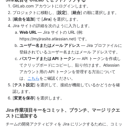
GitLab.com アカウントにログインします。
プロジェクトに移動し、[
設定
]、[
統合
] の順に選択します。
[
統合を追加
] で [
Jira
] を選択します。
Jira サイトの詳細を次のように入力します。
Web URL
 — Jira サイトの URL (例: 
https://myjirasite.atlassian.net) です。
ユーザー名またはメール アドレス
 — Jira プロファイルに
登録されているユーザー名またはメール アドレスです。
パスワードまたは API トークン
 — API トークンを作成し
てクリップボードにコピーし、貼り付けます。Atlassian 
アカウント用の API トークンを管理する方法について
は、
こちら
をご確認ください。
[
テスト設定
] を選択して、接続が機能しているかどうかを確
認します。
[
変更を保存
] を選択します。 
Jira 作業項目キーをコミット、ブランチ、マージ リクエ
ストに追加する
チームの開発アクティビティを Jira にリンクするために、コミッ