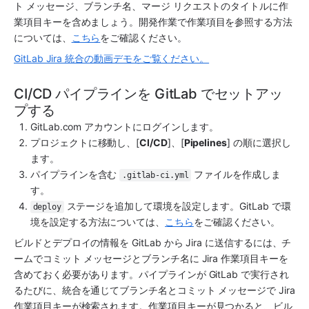
ト メッセージ、ブランチ名、マージ リクエストのタイトルに作
業項目キーを含めましょう。開発作業で作業項目を参照する方法
については、
こちら
をご確認ください。
GitLab Jira 統合の動画デモをご覧ください。
CI/CD パイプラインを GitLab でセットアッ
プする
GitLab.com アカウントにログインします。
プロジェクトに移動し、[
CI/CD
]、[
Pipelines
] の順に選択し
ます。
パイプラインを含む 
 ファイルを作成しま
.gitlab-ci.yml
す。
 ステージを追加して環境を設定します。GitLab で環
deploy
境を設定する方法については、
こちら
をご確認ください。
ビルドとデプロイの情報を GitLab から Jira に送信するには、チ
ームでコミット メッセージとブランチ名に Jira 作業項目キーを
含めておく必要があります。パイプラインが GitLab で実行され
るたびに、統合を通じてブランチ名とコミット メッセージで Jira 
作業項目キーが検索されます。作業項目キーが見つかると、ビル