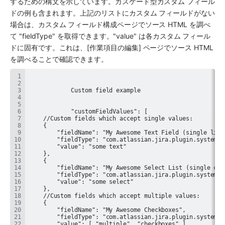
するための構文を示しています。カスケード型カスタム フィール
ドの例も含まれます。上記のリストにカスタム フィールドがない
場合は、カスタム フィールド構成ページでソース HTML を調べ
て "fieldType" を取得できます。"value" は各カスタム フィール
ドに固有です。これは、[作業項目の編集] ページでソース HTML 
を調べることで確認できます。