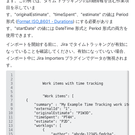
ます。この例では、タイム トラッキングの詳細情報を含む作業項
目を示していま
す。"originalEstimate"、"timeSpent"、"estimate" の値は Period 
形式 (
Format ISO_8601 - Durations
) にする必要がありま
す。"startDate" の値には DateTime 形式と Period 形式の両方を
使用できます。
インポートを開始する前に、Jira でタイムトラッキングが有効に
なっていることを確認してください。有効になっていない場合、
インポート中に Jira Importers プラグインでデータが無視されま
す。