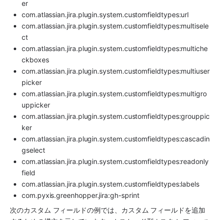
er
com.atlassian.jira.plugin.system.customfieldtypes:url
com.atlassian.jira.plugin.system.customfieldtypes:multisele
ct
com.atlassian.jira.plugin.system.customfieldtypes:multiche
ckboxes
com.atlassian.jira.plugin.system.customfieldtypes:multiuser
picker
com.atlassian.jira.plugin.system.customfieldtypes:multigro
uppicker
com.atlassian.jira.plugin.system.customfieldtypes:grouppic
ker
com.atlassian.jira.plugin.system.customfieldtypes:cascadin
gselect
com.atlassian.jira.plugin.system.customfieldtypes:readonly
field
com.atlassian.jira.plugin.system.customfieldtypes:labels
com.pyxis.greenhopper.jira:gh-sprint
次のカスタム フィールドの例では、カスタム フィールドを追加