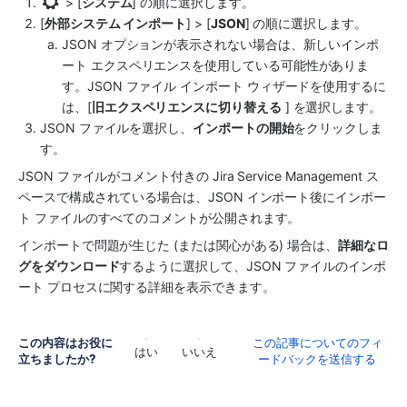
 > [
システム
] の順に選択します。
[
外部システム インポート
] > [
JSON
] の順に選択します。
JSON オプションが表示されない場合は、新しいインポ
ート エクスペリエンスを使用している可能性がありま
す。JSON ファイル インポート ウィザードを使用するに
は、[
旧エクスペリエンスに切り替える
 ] を選択します。
JSON ファイルを選択し、
インポートの開始
をクリックしま
す。
JSON ファイルがコメント付きの 
Jira Service Management
ス
ペース
で構成されている場合は、JSON インポート後にインポー
ト ファイルのすべてのコメントが公開されます。 
インポートで問題が生じた (または関心がある) 場合は、
詳細なロ
グをダウンロード
するように選択して、JSON ファイルのインポ
ート プロセスに関する詳細を表示できます。
この内容はお役に
この記事についてのフィ
はい
いいえ
立ちましたか?
ードバックを送信する