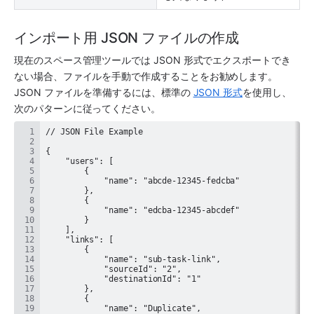
インポート用 JSON ファイルの作成
現在の
スペース
管理ツールでは JSON 形式でエクスポートでき
ない場合、ファイルを手動で作成することをお勧めします。
JSON ファイルを準備するには、標準の 
JSON 形式
を使用し、
次のパターンに従ってください。