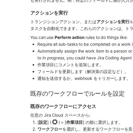
も実行されません。例：特定のフィールドに値が入力さ
アクションを実行
トランジションアクション、または
アクションを実行
タスクを自動化できます。これらのアクションは、ト
You can use 
Perform action 
rules to do things like:
Require all sub-tasks to be completed on a work 
Automatically assign the work item to a person o
to 
In progress
, you could have Jira Coding Agent a
作業項目にコメントを追加します。
フィールドを更新します（解決策の設定など）。
通知を送信するか、webhook をトリガーします。
既存のワークフローでルールを設定
既存のワークフローにアクセス
任意の Jira Cloud 
スペース
から:
[
設定
] (
) > [
作業項目
] の順に選択します。
ワークフロー
を選択し、更新するワークフローを見