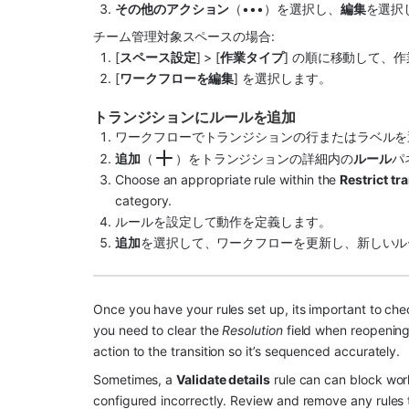
その他のアクション
（•••）を選択し、
編集
を選択
チーム管理対象
スペース
の場合:
[
スペース
設定
] > [
作業タイプ
] の順に移動して、
[
ワークフローを編集
] を選択します。
トランジションにルールを追加
ワークフローでトランジションの行またはラベルを
追加
（
）をトランジションの詳細内の
ルール
パ
Choose an appropriate rule within the 
Restrict tr
category.
ルールを設定して動作を定義します。
追加
を選択して、ワークフローを更新し、新しいル
Once you have your rules set up, its important to chec
you need to clear the 
Resolution
 field when reopening
action to the transition so it’s sequenced accurately.
Sometimes, a 
Validate details
 rule can can block work
configured incorrectly. Review and remove any rules t