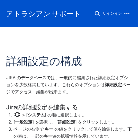
アトラシアン サポート
サインイン
詳細設定の構成
JIRA のデータベースでは、一般的に編集された詳細設定オプシ
ョンを少数格納しています。これらのオプションは
詳細設定
ペー
ジでアクセス、編集が出来ます。 
Jiraの詳細設定を編集する
 > [
システム
] の順に選択します。
[
一般設定
] を選択し、[
詳細設定
] をクリックします。
ページの右側で 
キー
 の値をクリックして値を編集します。下
の表は、一部の
キー
値の拡張情報を示しています。