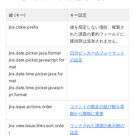
鍵 (キー)
キー設定
jira.clone.prefix
値を指定しない場合、複製さ
れた課題の要約フィールドに
接頭辞は追加されません。
jira.date.picker.java.format
日付ピッカーのフォーマット
jira.date.picker.javascript.for
の設定
mat
jira.date.time.picker.java.for
mat
jira.date.time.picker.javascri
pt.format
jira.issue.actions.order
コメントの既定の並び順を昇
順から降順に変更
jira.view.issue.links.sort.orde
リンクされた課題の表示順の
r
設定