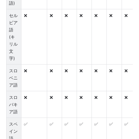
語)
セル
❌
❌
❌
❌
❌
❌
❌
ビア
語 
(キ
リル
文
字)
スロ
❌
❌
❌
❌
❌
❌
❌
ベニ
ア語
スロ
❌
❌
❌
❌
❌
❌
❌
バキ
ア語
スペ
✅
✅
✅
✅
✅
✅
✅
イン
語