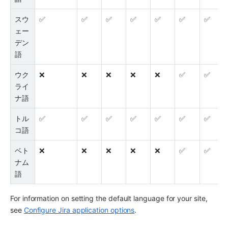
スウ
✅
✅
✅
✅
✅
✅
✅
ェー
デン
語
ウク
❌
❌
❌
❌
❌
✅
✅
ライ
ナ語
トル
✅
✅
✅
✅
✅
✅
✅
コ語
ベト
❌
❌
❌
❌
❌
✅
✅
ナム
語
For information on setting the default language for your site, 
see 
Configure Jira application options
.