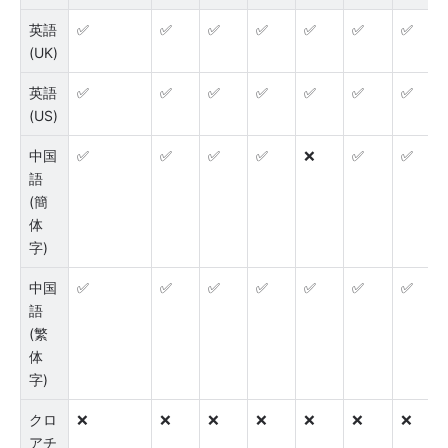
英語 
✅
✅
✅
✅
✅
✅
✅
(UK)
英語 
✅
✅
✅
✅
✅
✅
✅
(US)
中国
✅
✅
✅
✅
❌
✅
✅
語 
(簡
体
字)
中国
✅
✅
✅
✅
✅
✅
✅
語 
(繁
体
字)
クロ
❌
❌
❌
❌
❌
❌
❌
アチ