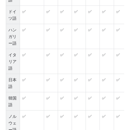
ドイ
✅
✅
✅
✅
✅
✅
✅
ツ語
ハン
✅
✅
✅
✅
✅
✅
✅
ガリ
ー語
イタ
✅
✅
✅
✅
✅
✅
✅
リア
語
日本
✅
✅
✅
✅
✅
✅
✅
語
韓国
✅
✅
✅
✅
✅
✅
✅
語
ノル
✅
✅
✅
✅
✅
✅
✅
ウェ
ー語