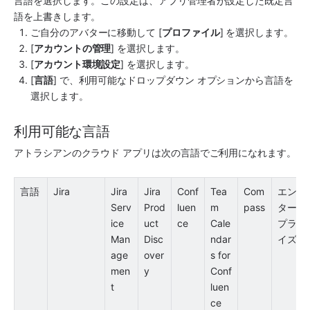
言語を選択します。この設定は、
アプリ
管理者が設定した既定言
語を上書きします。
ご自分のアバターに移動して [
プロファイル
] を選択します。
[
アカウントの管理
] を選択します。
[
アカウント環境設定
] を選択します。
[
言語
] で、利用可能なドロップダウン オプションから言語を
選択します。 
利用可能な言語
アトラシアンのクラウド 
アプリ
は次の言語でご利用になれます。
言語
Jira
Jira 
Jira 
Conf
Tea
Com
エン
Serv
Prod
luen
m 
pass
ター
ice 
uct 
ce 
Cale
プラ
Man
Disc
ndar
イズ
age
over
s for 
men
y
Conf
t 
luen
ce