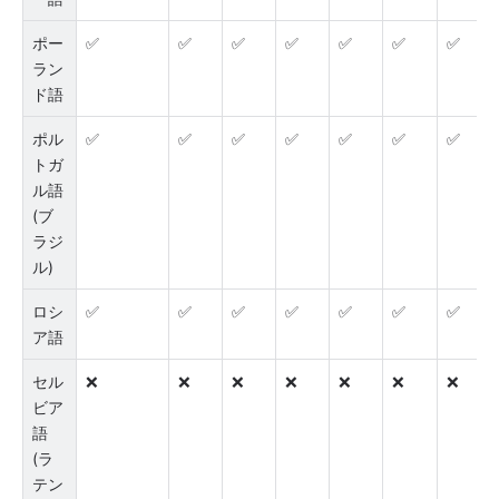
ポー
✅
✅
✅
✅
✅
✅
✅
ラン
ド語
ポル
✅
✅
✅
✅
✅
✅
✅
トガ
ル語 
(ブ
ラジ
ル)
ロシ
✅
✅
✅
✅
✅
✅
✅
ア語
セル
❌
❌
❌
❌
❌
❌
❌
ビア
語 
(ラ
テン