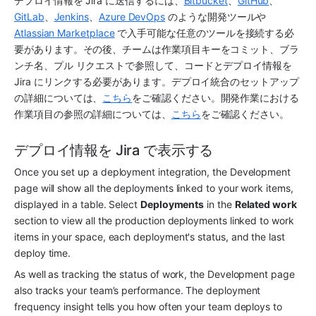
デプロイ情報を Jira に送信するには、
Bitbucket
、
GitHub
、
GitLab
、
Jenkins
、
Azure DevOps
 のような開発ツールや 
Atlassian Marketplace
 で入手可能な任意のツールを接続する必
要があります。その後、チームは作業項目キーをコミット、ブラ
ンチ名、プル リクエストで参照して、コードとデプロイ情報を 
Jira にリンクする必要があります。デプロイ統合のセットアップ
の詳細については、
こちら
をご確認ください。開発作業における
作業項目の参照の詳細については、
こちら
をご確認ください。
デプロイ情報を Jira で表示する
Once you set up a deployment integration, the Development 
page will show all the deployments linked to your work items, 
displayed in a table. Select 
Deployments
 in the 
Related work
section to view all the production deployments linked to work 
items in your space, each deployment's status, and the last 
deploy time.
As well as tracking the status of work, the Development page 
also tracks your team’s performance. The deployment 
frequency insight tells you how often your team deploys to 