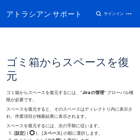
アトラシアン サポート
サインイン
ゴミ箱からスペースを復
元
ゴミ箱から
スペース
を復元するには、"
Jira の管理
" グローバル権
限が必要です。
スペース
を復元すると、そのスペースはディレクトリ内に表示さ
れ、作業項目が検索結果に表示されます。
スペース
を復元するには、次の手順に従います。 
[
設定
] (
)
、[
スペース
] の順に選択します。