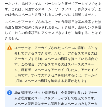
ーネント、添付ファイル、バージョンと併せてアーカイブできま
す。これは、関連するスキーム、ワークフロー、作業タイプ、ま
たは他の
スペース
と共有されるコンテンツには影響しません。
スペース
がアーカイブされると、その作業項目は基本検索または
高度な検索の結果に表示されません。引き続き、直接リンクを通
じてこれらの作業項目にアクセスできますが、編集することはで
きません。
ユーザーは、アーカイブされた
スペース
の詳細に API を
介してアクセスできます。ただし、アクセスできるのは
アーカイブする前にスペースの権限を持っている場合で
す。この場合、アクセスできるのは
スペース
のスキー
ム、所有者、
スペース
をアーカイブした人、アーカイブ
日時です。すべてのアクセスを制限するには、アーカイ
ブ前に
スペース
の権限を編集する必要があります。
Jira 管理者とサイト管理者は、企業管理対象およびチー
ム管理対象の
スペース
をアーカイブして復元できます。
スペース
管理者はチーム管理対象
スペース
のみをアーカ