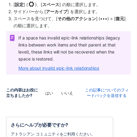
[
設定
] (
)
、[
スペース
] の順に選択します。
サイドバー
から [
アーカイブ
] を選択します。 
スペース
を見つけて、[
その他のアクション
] (•••) > [
復元
] 
の順に選択します。
If a space has invalid epic-link relationships (legacy 
links between work items and their parent at that 
level), these links will not be recovered when the 
space is restored. 
More about invalid epic-link relationships
この内容はお役に
この記事についてのフィ
はい
いいえ
立ちましたか?
ードバックを送信する
さらにヘルプが必要ですか?
アトラシアン コミュニティをご利用ください。