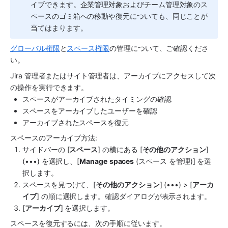
イブできます。企業管理対象およびチーム管理対象の
ス
ペース
のゴミ箱への移動や復元についても、同じことが
当てはまります。
グローバル権限
と
スペース権限
の管理について、ご確認くださ
い。
Jira 管理者またはサイト管理者は、アーカイブにアクセスして次
の操作を実行できます。
スペース
がアーカイブされたタイミングの確認
スペース
をアーカイブしたユーザーを確認
アーカイブされた
スペース
を復元
スペース
のアーカイブ方法:
サイドバーの [
スペース
] の横にある [
その他のアクション
] 
(•••) を選択し、[
Manage
spaces
 (スペース を管理)] を選
択します。
スペース
を見つけて、[
その他のアクション
] (•••) > [
アーカ
イブ
] の順に選択します。確認ダイアログが表示されます。
[
アーカイブ
] を選択します。
スペース
を復元するには、次の手順に従います。