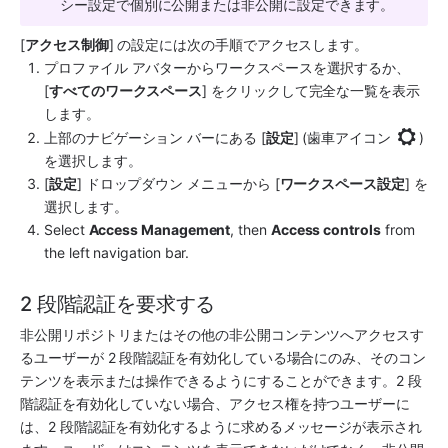
シー設定で個別に公開または非公開に設定できます。
[
アクセス制御
] の設定には次の手順でアクセスします。
プロファイル アバターからワークスペースを選択するか、
[
すべてのワークスペース
] をクリックして完全な一覧を表示
します。
上部のナビゲーション バーにある [
設定
] (歯車アイコン 
) 
を選択します。
[
設定
] ドロップダウン メニューから [
ワークスペース設定
] を
選択します。
Select 
Access Management
, then 
Access controls
 from 
the left navigation bar.
2 段階認証を要求する
非公開リポジトリまたはその他の非公開コンテンツへアクセスす
るユーザーが 2 段階認証を有効化している場合にのみ、そのコン
テンツを表示または操作できるようにすることができます。2 段
階認証を有効化していない場合、アクセス権を持つユーザーに
は、2 段階認証を有効化するように求めるメッセージが表示され