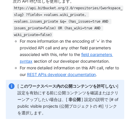
次の API 呼び出しを使用します。
https://api.bitbucket.org/2.0/repositories/{workspace_
slug} ?fields= +values.wiki_private, 
+values.issues_private &q= (has_issues=true AND 
issues_private=false) OR (has_wiki=true AND 
wiki_private=false)
For more information on the encoding of ‘+’ in the 
provided API call and any other field parameters 
associated with this, refer to the 
field parameters 
syntax
 section of our developer documentation.
For more detailed information on this API call, refer to 
our 
REST APIs developer documentation
. 
[ 
このワークスペース内の公開コンテンツを許可しない
] 
設定を有効にする前に公開コンテンツを確認またはクリ
ーンアップしたい場合は、[ 
非公開 
] 設定の説明で [# of 
public visible projects (公開プロジェクトの #)] リンク
を選択します。