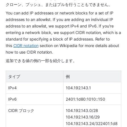
クローン、プッシュ、またはプルを行うこともできません。
You can add IP addresses or network blocks for a set of IP 
addresses to an allowlist. If you are adding an individual IP 
address to an allowlist, we support IPv4 and IPv6. If you're 
entering a network block, we support CIDR notation, which is a 
standard for specifying a block of IP addresses. Refer to 
this 
CIDR notation
 section on Wikipedia for more details about 
how to use CIDR notation.
追加できる値の例の一部を紹介します。
タイプ
例
IPv4
104.192.143.1
IPv6
2401:1d80:1010::150
CIDR ブロック
104.192.143.0/28
104.192.143.16/29
104.192.143.24/322401:1d8