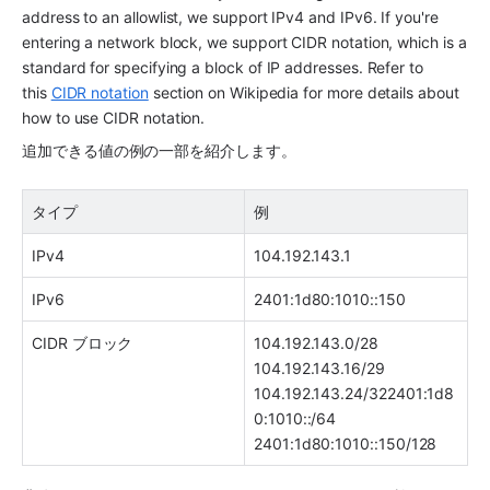
address to an allowlist, we support IPv4 and IPv6. If you're 
entering a network block, we support CIDR notation, which is a 
standard for specifying a block of IP addresses. Refer to 
this 
CIDR notation
 section on Wikipedia for more details about 
how to use CIDR notation.
追加できる値の例の一部を紹介します。
タイプ
例
IPv4
104.192.143.1
IPv6
2401:1d80:1010::150
CIDR ブロック
104.192.143.0/28
104.192.143.16/29
104.192.143.24/322401:1d8
0:1010::/64
2401:1d80:1010::150/128 