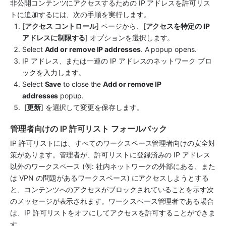
非公開コンテンツにアクセスするための IP アドレスを許可リス
トに追加するには、次の手順を実行します。
[
アクセス コントロール
] ページから、[
アクセスを特定の IP 
アドレスに制限する
] オプションを選択します。
Select 
Add or remove IP addresses
. A popup opens.
IP アドレス、または一連の IP アドレスのネットワーク ブロ
ックを入力します。
Select 
Save
 to close the 
Add or remove IP 
addresses
 popup.
 [
更新
] を選択して変更を保存します。
管理者向けの IP 許可リスト フォールバック
IP 許可リストには、すべてのワークスペース管理者向けの安全対
策があります。管理者が、許可リストに登録済みの IP アドレス
以外のワークスペース (例: 社内ネットワークの外部にある、また
は VPN の問題があるワークスペース) にアクセスしようとする
と、コンテンツへのアクセスがブロックされていることを示す次
のメッセージが表示されます。ワークスペース管理者である場合
は、IP 許可リストをオフにしてアクセスを許可することができま
す。 