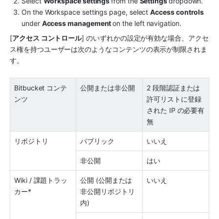
Select 
Workspace settings 
from the 
Settings 
dropdown.
On the Workspace settings page, select 
Access controls
under 
Access management 
on the left navigation.
[
アクセス コントロール
] のいずれかの設定が有効な場合、アクセ
ス権を持つユーザーは次のようなコンテンツの表示が制限されま
す。
Bitbucket コンテ
公開または非公開
2 段階認証または
ンツ
許可リストに登録
された IP の必要有
無
リポジトリ
パブリック
いいえ
非公開
はい
Wiki / 課題トラッ
公開 (公開または
いいえ
カー*
非公開リポジトリ
内)