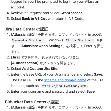
logged in, you'll be prompted to log in to your Atlassian 
account.
Review the request and select 
Grant access
.
Select 
Back to VS Code
 to return to VS Code.
Jira Data Center の認証
[
Atlassian 設定
] を開きます。コマンド パレット (macOS: 
、Windows: 
) を開
Command + Shift + P
Ctrl + Shift + P
き、「
Atlassian: Open Settings
」を検索して Enter を押し
ます。
[
Jira
] タブを開き、表示されていない場合は 
[
Authentication
] セクションを開きます。
Select 
Add Custom Jira Site
.
Enter the Base URL of your Jira instance and select 
Save
. 
The Base URL is the 
scheme and domain name
 of the Jira 
instance, such as: 
.
https://jira.mycompany.com
Enter your username and password and select 
Save
.
Bitbucket Data Center の認証
[
Atlassian 設定
] を開きます。コマンド パレット (macOS: 