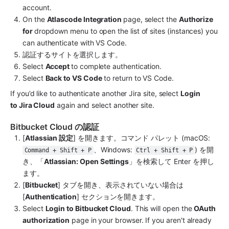
account.
On the 
Atlascode Integration 
page, select the 
Authorize 
for 
dropdown menu to open the list of sites (instances) you 
can authenticate with VS Code.
認証するサイトを選択します。
Select 
Accept 
to complete authentication.
Select 
Back to VS Code
 to return to VS Code.
If you’d like to authenticate another Jira site, select 
Login 
to Jira Cloud
 again and select another site.
Bitbucket Cloud の認証
[
Atlassian 設定
] を開きます。コマンド パレット (macOS: 
、Windows: 
) を開
Command + Shift + P
Ctrl + Shift + P
き、「
Atlassian: Open Settings
」を検索して Enter を押し
ます。
[
Bitbucket
] タブを開き、表示されていない場合は 
[
Authentication
] セクションを開きます。
Select 
Login to Bitbucket Cloud
. This will open the 
OAuth 
authorization
 page in your browser. If you aren't already 