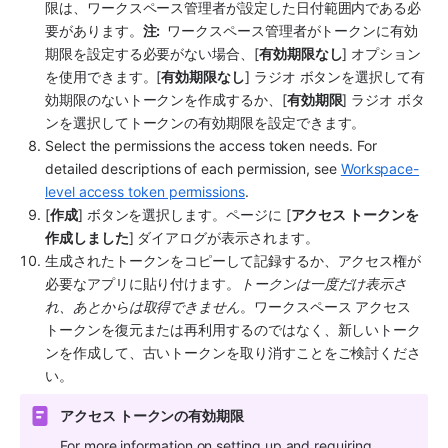
限は、ワークスペース管理者が設定した日付範囲内である必
要があります。
注: 
 ワークスペース管理者がトークンに有効
期限を設定する必要がない場合、[
有効期限なし
] オプション
を使用できます。[
有効期限なし
] ラジオ ボタンを選択して有
効期限のないトークンを作成するか、[
有効期限
] ラジオ ボタ
ンを選択してトークンの有効期限を設定できます。 
Select the permissions the access token needs. For 
detailed descriptions of each permission, see 
Workspace-
level access token permissions
.
[
作成
] ボタンを選択します。ページに [
アクセス トークンを
作成しました
] ダイアログが表示されます。
生成されたトークンをコピーして記録するか、アクセス権が
必要なアプリに貼り付けます。
トークンは一度だけ表示さ
れ、あとからは取得できません
。ワークスペース アクセス 
トークンを復元または再利用するのではなく、新しいトーク
ンを作成して、古いトークンを取り消すことをご検討くださ
い。
アクセス トークンの有効期限
For more information on setting up and requiring 