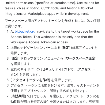
limited permissions (specified at creation time). Use tokens for 
tasks such as scripting, CI/CD tools, and testing Bitbucket 
integrations or Marketplace apps while in development.
ワークスペース用のアクセス トークンを作成するには、次の手順
に従います。
At 
bitbucket.org
, navigate to the target workspace for the 
Access Token. This workspace is the only one that the 
Workspace Access Token can access.
上部のナビゲーション バーにある [
設定
] (歯車アイコン) を
選択します。
[
設定
] ドロップダウン メニューから [
ワークスペース設定
] 
を選択します。
左側のサイドバーの [
セキュリティ
] の下で、[
アクセス トー
クン
] を選択します。
[
 アクセス トークンを作成
] を選択します。
アクセス トークンに名前を付けます。通常、そのトークンを
使用するアプリやタスクに関連する名前を付けます。
[
有効期限
] で日付ピッカーを選択し、アクセス トークンの有
効期限が切れる特定の日付を選択または入力します。有効期