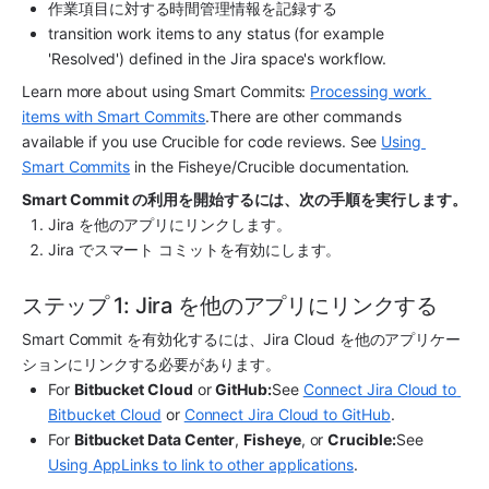
作業項目に対する時間管理情報を記録する
transition work items to any status (for example 
'Resolved') defined in the 
Jira
 space's workflow.
Learn more about using Smart Commits: 
Processing work 
items with Smart Commits
.There are other commands 
available if you use Crucible for code reviews. See 
Using 
Smart Commits
 in the Fisheye/Crucible documentation.
Smart Commit の利用を開始するには、次の手順を実行します。
Jira
 を他のアプリにリンクします。
Jira
 でスマート コミットを有効にします。
ステップ 1: Jira を他のアプリにリンクする
Smart Commit を有効化するには、Jira Cloud を他のアプリケー
ションにリンクする必要があります。
For 
Bitbucket Cloud
 or 
GitHub:
See 
Connect Jira Cloud to 
Bitbucket Cloud
 or 
Connect Jira Cloud to GitHub
.
For 
Bitbucket Data Center
, 
Fisheye
, or 
Crucible:
See 
Using AppLinks to link to other applications
.