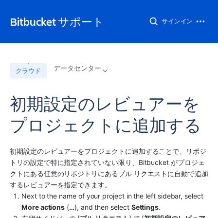
Bitbucket サポート
サインイン
データセンター
クラウド
初期設定のレビュアーを
プロジェクトに追加する
初期設定のレビュアーをプロジェクトに追加することで、リポジ
トリの設定で特に指定されていない限り、Bitbucket がプロジェ
クトにある任意のリポジトリにあるプル リクエストに自動で追加
するレビュアーを指定できます。
Next to the name of your project in the left sidebar, select 
More actions
 (
…
), and then select 
Settings
.