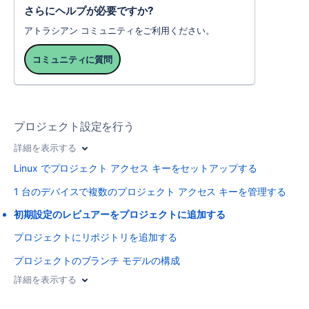
さらにヘルプが必要ですか?
アトラシアン コミュニティをご利用ください。
コミュニティに質問
プロジェクト設定を行う
詳細を表示する
Linux でプロジェクト アクセス キーをセットアップする
1 台のデバイスで複数のプロジェクト アクセス キーを管理する
初期設定のレビュアーをプロジェクトに追加する
プロジェクトにリポジトリを追加する
プロジェクトのブランチ モデルの構成
詳細を表示する