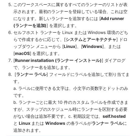
このワークスペースに属するすべてのランナーのリストが表
示されます。最初のランナーを登録している場合、これは空
になります。新しいランナーを追加するには [
Add runner 
(ランナーを追加)
] を選択します。
セルフホスト ランナーを Linux または Windows 環境のどち
らで作成するかに応じて、[
システムとアーキテクチャ
] ドロ
ップダウン メニューから [
Linux
]、[
Windows
]、または 
[
macOS
] を選択します。
[
Runner installation (ランナー インストール)
] ダイアログ
で、ランナー名を追加します。
 [
ランナー ラベル
] フィールドにラベルを追加して割り当てま
す。
a. ラベルに使用できる文字は、小文字の英数字とドットのみ
です。
b. ランナーごとに最大 10 件のカスタム ラベルを作成できま
すが、ステップのスケジュール時にランナーを区別する必要
がない場合は追加不要です。c. 初期設定では、
self.hosted
と 
Linux
 または 
Windows
 の各ラベルが
ランナー
ラベル
に
追加されます。