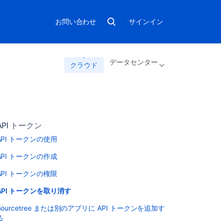
お問い合わせ
サインイン
データセンター
クラウド
API トークン
API トークンの使用
API トークンの作成
API トークンの権限
API トークンを取り消す
Sourcetree または別のアプリに API トークンを追加す
る