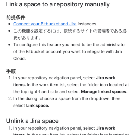
Link a space to a repository manually
前提条件
Connect your Bitbucket and Jira
 instances.
この機能を設定するには、接続するサイトの管理者である必
要があります。
To configure this feature you need to be the administrator 
of the Bitbucket account you want to integrate with Jira 
Cloud.
手順
In your repository navigation panel, select 
Jira work 
items.
 In the work item list, select the folder icon located at 
the top right-hand side and select 
Manage linked spaces.
In the dialog, choose a space from the dropdown, then 
select 
Link space.
Unlink a Jira space
In your repository navigation panel, select 
Jira work 
items.
 In the work item list, select the folder icon located at 