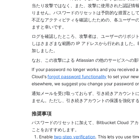
当たり攻撃ではなく、また、攻撃に使用された認証情報は、Bitb
りません。パスワードのリセットは予防的な措置とし
不正なアクティビティを確認したための、各ユーザー
ますと幸いです。 
ログを確認したところ、攻撃者は、ユーザーのリポジトリ
しはさまざまな範囲の IP アドレスから行われました。Bi
加しました。
なお、この攻撃による Atlassian の他のサービスへ
If your password no longer works and you received a
Cloud's 
forgot password functionality
 to set your ne
elsewhere, we suggest you change your password on t
通知メールを受け取っておらず、引き続きアカウント
ません。ただし、引き続きアカウントの保護を強化す
推奨事項
パスワードのリセットに加えて、Bitbucket Clo
ことをおすすめします。
Enable 
two-step verification
. This lets you use t