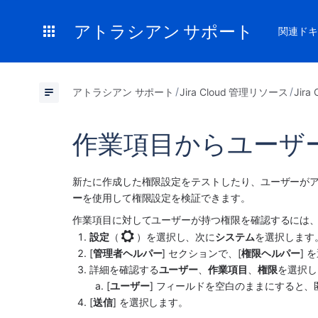
アトラシアン サポート
関連ドキ
アトラシアン サポート
Jira Cloud 管理リソース
Jir
作業項目からユーザ
新たに作成した権限設定をテストしたり、ユーザーが
ー
を使用して権限設定を検証できます。
作業項目に対してユーザーが持つ権限を確認するには
設定
（
）を選択し、次に
システム
を選択します
[
管理者ヘルパー
] セクションで、[
権限ヘルパー
] 
詳細を確認する
ユーザー
、
作業項目
、
権限
を選択し
[
ユーザー
] フィールドを空白のままにすると
[
送信
] を選択します。